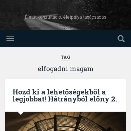
Életút konzultáció, életpálya tanácsadás
TAG
elfogadni magam
Hozd ki a lehetőségekből a
legjobbat! Hátrányból előny 2.