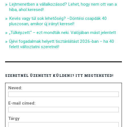
Lejtmenetben a vállalkozásod? Lehet, hogy nem ott van a
hiba, ahol keresed!
Kevés vagy túl sok lehetőség? –Döntési csapdák 40
pluszosan, amikor új irányt keresel!
„Túlképzett.” – ezt mondták neki. Valójában mást jelentett
Újévi fogadalmak helyett tisztánlátást 2026-ban – ha 40
felett változtatni szeretnél!
SZERETNÉL ÜZENETET KÜLDENI? ITT MEGTEHETED!
Neved:
E-mail címed:
Tárgy