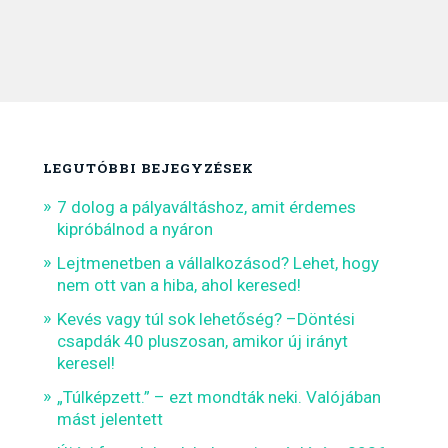
LEGUTÓBBI BEJEGYZÉSEK
7 dolog a pályaváltáshoz, amit érdemes
kipróbálnod a nyáron
Lejtmenetben a vállalkozásod? Lehet, hogy
nem ott van a hiba, ahol keresed!
Kevés vagy túl sok lehetőség? –Döntési
csapdák 40 pluszosan, amikor új irányt
keresel!
„Túlképzett.” – ezt mondták neki. Valójában
mást jelentett