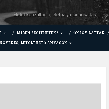
Életút konzultáció, életpálya tanácsadás
G
MIBEN SEGÍTHETEK?
ŐK ÍGY LÁTTÁK
INGYENES, LETÖLTHETŐ ANYAGOK