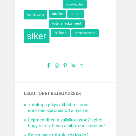
újrakezdés
változás
intuíció
karrier
időmenedzsment
siker
50 felett
pszichodráma
LEGUTÓBBI BEJEGYZÉSEK
7 dolog a pályaváltáshoz, amit
érdemes kipróbálnod a nyáron
Lejtmenetben a vállalkozásod? Lehet,
hogy nem ott van a hiba, ahol keresed!
Kevés vagy túl sok lehetőség? –