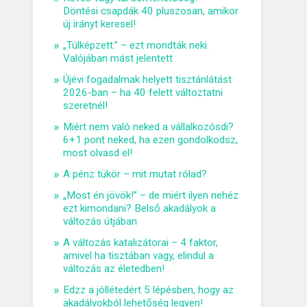
Döntési csapdák 40 pluszosan, amikor
új irányt keresel!
„Túlképzett.” – ezt mondták neki.
Valójában mást jelentett
Újévi fogadalmak helyett tisztánlátást
2026-ban – ha 40 felett változtatni
szeretnél!
Miért nem való neked a vállalkozósdi?
6+1 pont neked, ha ezen gondolkodsz,
most olvasd el!
A pénz tükör – mit mutat rólad?
„Most én jövök!” – de miért ilyen nehéz
ezt kimondani? Belső akadályok a
változás útjában
A változás katalizátorai – 4 faktor,
amivel ha tisztában vagy, elindul a
változás az életedben!
Edzz a jóllétedért 5 lépésben, hogy az
akadályokból lehetőség legyen!