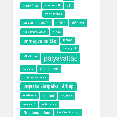
motiváció
alkalmazott
cél
változtatás
kiégés
döntés
pályaújratervezés
vállalkozóvá válás
tudás
önmegvalósítás
kihívás
élethelyzet
pályaváltás
vállalkozó
kudarc
önbizalom
szakmai énmárka
Digitális Életpálya Térkép
eredmény
tanulás
hivatás
akaraterő
önbecsülés
életközépi válság
életút konzultáció