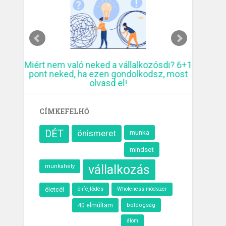
ó
Miért nem való neked a vállalkozósdi? 6+1
10 krea
pont neked, ha ezen gondolkodsz, most
elmúl
olvasd el!
CÍMKEFELHŐ
DÉT
önismeret
munka
mindset
vállalkozás
munkahely
életcél
önfejlődés
Wholeness módszer
40 elmúltam
boldogság
álom