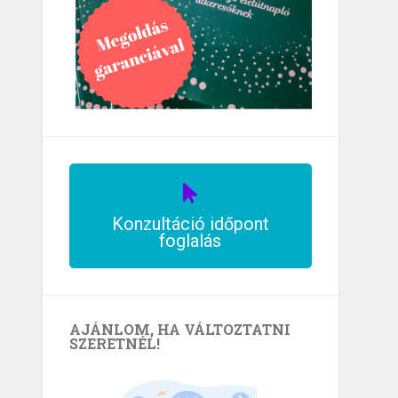
Konzultáció időpont
foglalás
AJÁNLOM, HA VÁLTOZTATNI
SZERETNÉL!