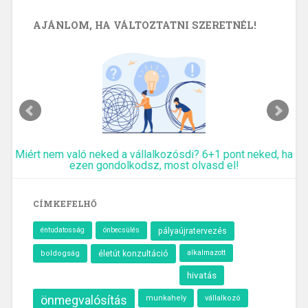
AJÁNLOM, HA VÁLTOZTATNI SZERETNÉL!
Miért nem való neked a vállalkozósdi? 6+1 pont neked, ha
ezen gondolkodsz, most olvasd el!
CÍMKEFELHŐ
önbecsülés
éntudatosság
pályaújratervezés
alkalmazott
boldogság
életút konzultáció
hivatás
önmegvalósítás
munkahely
vállalkozó