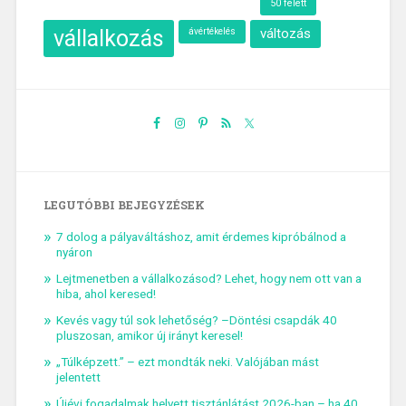
50 felett
vállalkozás
változás
ávértékelés
LEGUTÓBBI BEJEGYZÉSEK
7 dolog a pályaváltáshoz, amit érdemes kipróbálnod a
nyáron
Lejtmenetben a vállalkozásod? Lehet, hogy nem ott van a
hiba, ahol keresed!
Kevés vagy túl sok lehetőség? –Döntési csapdák 40
pluszosan, amikor új irányt keresel!
„Túlképzett.” – ezt mondták neki. Valójában mást
jelentett
Újévi fogadalmak helyett tisztánlátást 2026-ban – ha 40