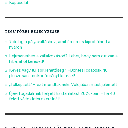
Kapcsolat
LEGUTÓBBI BEJEGYZÉSEK
7 dolog a pályaváltáshoz, amit érdemes kipróbálnod a
nyáron
Lejtmenetben a vállalkozásod? Lehet, hogy nem ott van a
hiba, ahol keresed!
Kevés vagy túl sok lehetőség? –Döntési csapdák 40
pluszosan, amikor új irányt keresel!
„Túlképzett.” – ezt mondták neki. Valójában mást jelentett
Újévi fogadalmak helyett tisztánlátást 2026-ban – ha 40
felett változtatni szeretnél!
SZERETNÉL ÜZENETET KÜLDENI? ITT MEGTEHETED!