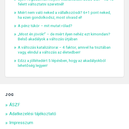
felett változtatni szeretnél!
Miért nem való neked a vállalkozósdi? 6+1 pont neked,
ha ezen gondolkodsz, most olvasd el!
A pénz tükör – mit mutat rólad?
„Most én jövök!” – de miért ilyen nehéz ezt kimondani?
Belső akadályok a változás útjában
A változás katalizátorai – 4 faktor, amivel ha tisztában
vagy, elindul a változás az életedben!
Edzz a jóllétedért 5 lépésben, hogy az akadályokból
lehetőség legyen!
JOG
ÁSZF
Adatkezelési tájékoztató
Impresszum