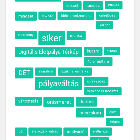
életcél
tanulás
kihívás
intuíció
önfejlődés
mindset
időmenedzsment
karrier
siker
eredmény
munka
Digitális Életpálya Térkép
kudarc
tudás
40 elmúltam
DÉT
akaraterő
szakmai énmárka
pályaváltás
újrakezdés
Wholeness módszer
változtatás
önismeret
döntés
önbizalom
álom
kiégés
cél
életközépi válság
motiváció
élethelyzet