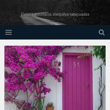
Életút konzultáció, életpálya tanácsadás