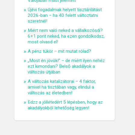
Valójában mást jelentett
Újévi fogadalmak helyett tisztánlátást
2026-ban – ha 40 felett változtatni
szeretnél!
Miért nem való neked a vállalkozósdi?
6+1 pont neked, ha ezen gondolkodsz,
most olvasd el!
A pénz tükör – mit mutat rólad?
„Most én jövök!” – de miért ilyen nehéz
ezt kimondani? Belső akadályok a
változás útjában
A változás katalizátorai – 4 faktor,
amivel ha tisztában vagy, elindul a
változás az életedben!
Edzz a jóllétedért 5 lépésben, hogy az
akadályokból lehetőség legyen!