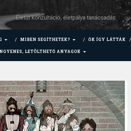
Életút konzultáció, életpálya tanácsadás
G
MIBEN SEGÍTHETEK?
ŐK ÍGY LÁTTÁK
INGYENES, LETÖLTHETŐ ANYAGOK