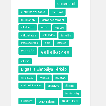
önismeret
életút konzultáció
mindset
munkahely
időmenedzsment
alkalmazott
karrier
kudarc
változtatás
önfejlődés
tanulás
álom
50 felett
irodalomterápia
változás
vállalkozás
intuíció
Digitális Életpálya Térkép
munka
hivatás
vállalkozó
szakmai énmárka
döntés
életcél
boldogság
eredmény
önbizalom
40 elmúltam