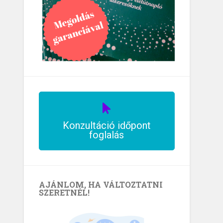
Konzultáció időpont
foglalás
AJÁNLOM, HA VÁLTOZTATNI
SZERETNÉL!