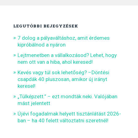
LEGUTÓBBI BEJEGYZÉSEK
7 dolog a pályaváltáshoz, amit érdemes
kipróbálnod a nyáron
Lejtmenetben a vállalkozásod? Lehet, hogy
nem ott van a hiba, ahol keresed!
Kevés vagy túl sok lehetőség? –Döntési
csapdák 40 pluszosan, amikor új irányt
keresel!
„Túlképzett.” – ezt mondták neki. Valójában
mást jelentett
Újévi fogadalmak helyett tisztánlátást 2026-
ban – ha 40 felett változtatni szeretnél!