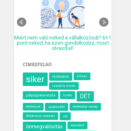
Miért nem való neked a vállalkozósdi? 6+1
10 kreat
pont neked, ha ezen gondolkodsz, most
elmúlt
olvasd el!
CÍMKEFELHŐ
siker
motiváció
kihívás
család és munka
DÉT
pályaújratervezés
tudás
élethelyzet
újrakezdés
életközépi válság
Wholeness módszer
cél
önmegvalósítás
akaraterő