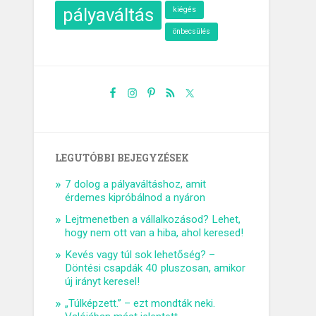
pályaváltás
kiégés
önbecsülés
LEGUTÓBBI BEJEGYZÉSEK
7 dolog a pályaváltáshoz, amit
érdemes kipróbálnod a nyáron
Lejtmenetben a vállalkozásod? Lehet,
hogy nem ott van a hiba, ahol keresed!
Kevés vagy túl sok lehetőség? –
Döntési csapdák 40 pluszosan, amikor
új irányt keresel!
„Túlképzett.” – ezt mondták neki.