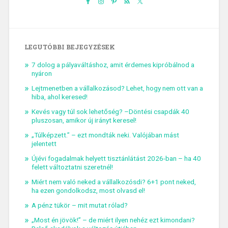
LEGUTÓBBI BEJEGYZÉSEK
7 dolog a pályaváltáshoz, amit érdemes kipróbálnod a
nyáron
Lejtmenetben a vállalkozásod? Lehet, hogy nem ott van a
hiba, ahol keresed!
Kevés vagy túl sok lehetőség? –Döntési csapdák 40
pluszosan, amikor új irányt keresel!
„Túlképzett.” – ezt mondták neki. Valójában mást
jelentett
Újévi fogadalmak helyett tisztánlátást 2026-ban – ha 40
felett változtatni szeretnél!
Miért nem való neked a vállalkozósdi? 6+1 pont neked,
ha ezen gondolkodsz, most olvasd el!
A pénz tükör – mit mutat rólad?
„Most én jövök!” – de miért ilyen nehéz ezt kimondani?