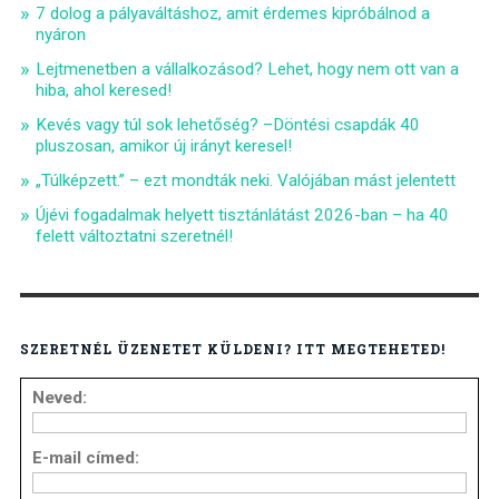
7 dolog a pályaváltáshoz, amit érdemes kipróbálnod a
nyáron
Lejtmenetben a vállalkozásod? Lehet, hogy nem ott van a
hiba, ahol keresed!
Kevés vagy túl sok lehetőség? –Döntési csapdák 40
pluszosan, amikor új irányt keresel!
„Túlképzett.” – ezt mondták neki. Valójában mást jelentett
Újévi fogadalmak helyett tisztánlátást 2026-ban – ha 40
felett változtatni szeretnél!
SZERETNÉL ÜZENETET KÜLDENI? ITT MEGTEHETED!
Neved:
E-mail címed: