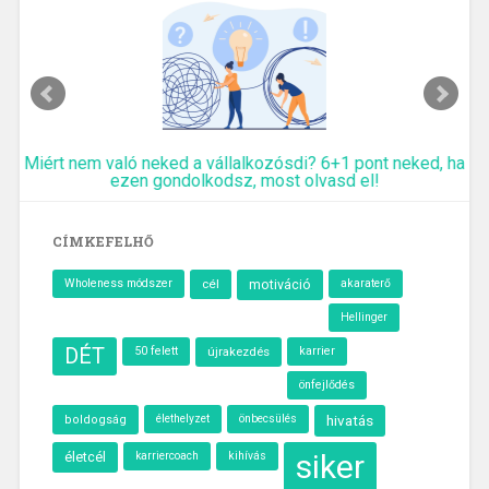
Miért nem való neked a vállalkozósdi? 6+1 pont neked, ha
ezen gondolkodsz, most olvasd el!
CÍMKEFELHŐ
Wholeness módszer
cél
motiváció
akaraterő
Hellinger
DÉT
50 felett
újrakezdés
karrier
önfejlődés
élethelyzet
önbecsülés
hivatás
boldogság
siker
életcél
kihívás
karriercoach