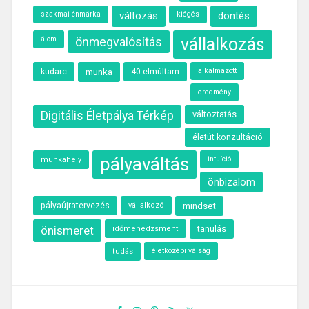
szakmai énmárka
változás
kiégés
döntés
álom
önmegvalósítás
vállalkozás
kudarc
munka
40 elmúltam
alkalmazott
eredmény
Digitális Életpálya Térkép
változtatás
életút konzultáció
pályaváltás
intuíció
munkahely
önbizalom
pályaújratervezés
vállalkozó
mindset
önismeret
tanulás
időmenedzsment
életközépi válság
tudás