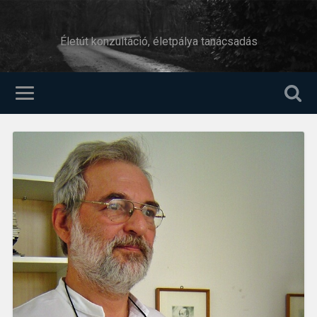
Életút konzultáció, életpálya tanácsadás