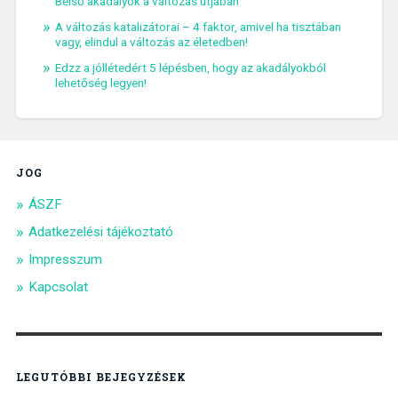
Belső akadályok a változás útjában
A változás katalizátorai – 4 faktor, amivel ha tisztában
vagy, elindul a változás az életedben!
Edzz a jóllétedért 5 lépésben, hogy az akadályokból
lehetőség legyen!
JOG
ÁSZF
Adatkezelési tájékoztató
Impresszum
Kapcsolat
LEGUTÓBBI BEJEGYZÉSEK