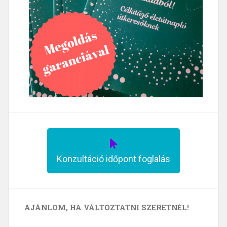
Konzultáció időpont foglalás
AJÁNLOM, HA VÁLTOZTATNI SZERETNÉL!