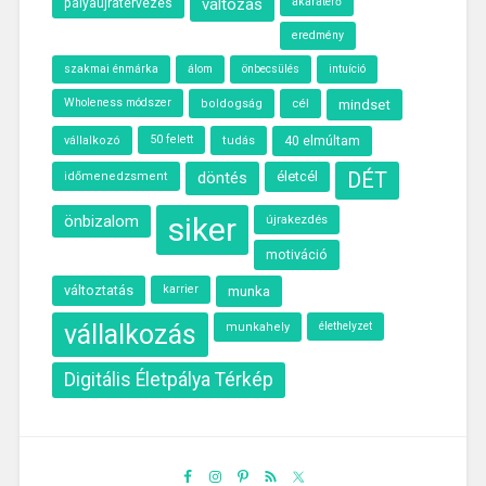
változás
akaraterő
pályaújratervezés
eredmény
szakmai énmárka
álom
önbecsülés
intuíció
Wholeness módszer
cél
boldogság
mindset
50 felett
40 elmúltam
vállalkozó
tudás
döntés
életcél
DÉT
időmenedzsment
siker
önbizalom
újrakezdés
motiváció
változtatás
karrier
munka
vállalkozás
élethelyzet
munkahely
Digitális Életpálya Térkép