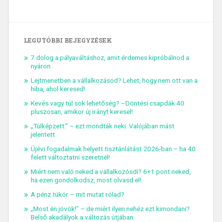
LEGUTÓBBI BEJEGYZÉSEK
7 dolog a pályaváltáshoz, amit érdemes kipróbálnod a
nyáron
Lejtmenetben a vállalkozásod? Lehet, hogy nem ott van a
hiba, ahol keresed!
Kevés vagy túl sok lehetőség? –Döntési csapdák 40
pluszosan, amikor új irányt keresel!
„Túlképzett.” – ezt mondták neki. Valójában mást
jelentett
Újévi fogadalmak helyett tisztánlátást 2026-ban – ha 40
felett változtatni szeretnél!
Miért nem való neked a vállalkozósdi? 6+1 pont neked,
ha ezen gondolkodsz, most olvasd el!
A pénz tükör – mit mutat rólad?
„Most én jövök!” – de miért ilyen nehéz ezt kimondani?
Belső akadályok a változás útjában