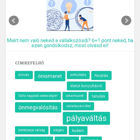
Miért nem való neked a vállalkozósdi? 6+1 pont neked, ha
ezen gondolkodsz, most olvasd el!
CÍMKEFELHŐ
kihívás
önismeret
önfejlődés
hivatás
életút konzultáció
alkalmazott
tanulás
Válts nagyobb sebességre!
önmegvalósítás
vállalkozási ötlet
pályaváltás
életközépi válság
kiégés
kudarc