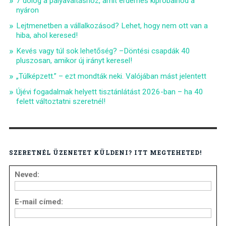
7 dolog a pályaváltáshoz, amit érdemes kipróbálnod a
nyáron
Lejtmenetben a vállalkozásod? Lehet, hogy nem ott van a
hiba, ahol keresed!
Kevés vagy túl sok lehetőség? –Döntési csapdák 40
pluszosan, amikor új irányt keresel!
„Túlképzett.” – ezt mondták neki. Valójában mást jelentett
Újévi fogadalmak helyett tisztánlátást 2026-ban – ha 40
felett változtatni szeretnél!
SZERETNÉL ÜZENETET KÜLDENI? ITT MEGTEHETED!
Neved:
E-mail címed: