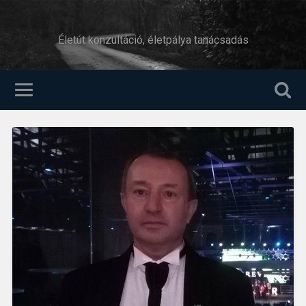
Életút konzultáció, életpálya tanácsadás