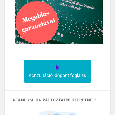
Konzultáció időpont foglalás
AJÁNLOM, HA VÁLTOZTATNI SZERETNÉL!