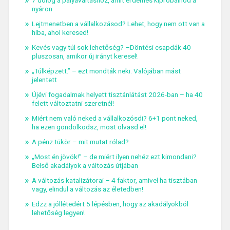
7 dolog a pályaváltáshoz, amit érdemes kipróbálnod a
nyáron
Lejtmenetben a vállalkozásod? Lehet, hogy nem ott van a
hiba, ahol keresed!
Kevés vagy túl sok lehetőség? –Döntési csapdák 40
pluszosan, amikor új irányt keresel!
„Túlképzett.” – ezt mondták neki. Valójában mást
jelentett
Újévi fogadalmak helyett tisztánlátást 2026-ban – ha 40
felett változtatni szeretnél!
Miért nem való neked a vállalkozósdi? 6+1 pont neked,
ha ezen gondolkodsz, most olvasd el!
A pénz tükör – mit mutat rólad?
„Most én jövök!” – de miért ilyen nehéz ezt kimondani?
Belső akadályok a változás útjában
A változás katalizátorai – 4 faktor, amivel ha tisztában
vagy, elindul a változás az életedben!
Edzz a jóllétedért 5 lépésben, hogy az akadályokból
lehetőség legyen!