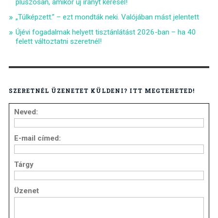
pluszosan, amikor új irányt keresel!
„Túlképzett.” – ezt mondták neki. Valójában mást jelentett
Újévi fogadalmak helyett tisztánlátást 2026-ban – ha 40
felett változtatni szeretnél!
SZERETNÉL ÜZENETET KÜLDENI? ITT MEGTEHETED!
Neved:
E-mail címed:
Tárgy
Üzenet