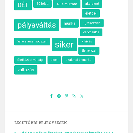
DÉT
50 felett
40 elmúltam
akaraterő
életcél
pályaváltás
munka
újrakezdés
önbecsülés
siker
Wholeness módszer
kihívás
élethelyzet
életközépi válság
álom
szakmai énmárka
változás
LEGUTÓBBI BEJEGYZÉSEK