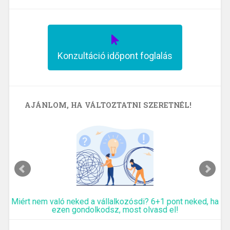
Konzultáció időpont foglalás
AJÁNLOM, HA VÁLTOZTATNI SZERETNÉL!
Miért nem való neked a vállalkozósdi? 6+1 pont neked, ha
ezen gondolkodsz, most olvasd el!