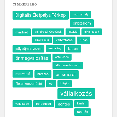
CÍMKEFELHŐ
Digitális Életpálya Térkép
munkahely
önbizalom
intuíció
alkalmazott
mindset
vállalkozói készségek
változtatás
kneziológia
tudás
eredmény
kudarc
pályaújratervezés
önmegvalósítás
önfejlődés
időmenedzsment
motiváció
hivatás
önismeret
cél
kiégés
életút konzultáció
vállalkozás
döntés
karrier
vállalkozó
boldogság
tanulás