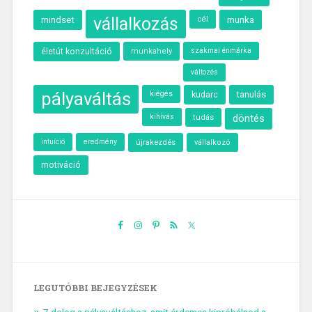
vállalkozás
cél
munka
mindset
szakmai énmárka
életút konzultáció
munkahely
változés
pályaváltás
kiégés
kudarc
tanulás
kihívás
döntés
tudás
intuíció
eredmény
újrakezdés
vállalkozó
motiváció
LEGUTÓBBI BEJEGYZÉSEK