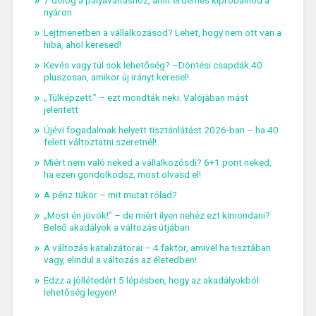
7 dolog a pályaváltáshoz, amit érdemes kipróbálnod a
nyáron
Lejtmenetben a vállalkozásod? Lehet, hogy nem ott van a
hiba, ahol keresed!
Kevés vagy túl sok lehetőség? –Döntési csapdák 40
pluszosan, amikor új irányt keresel!
„Túlképzett.” – ezt mondták neki. Valójában mást
jelentett
Újévi fogadalmak helyett tisztánlátást 2026-ban – ha 40
felett változtatni szeretnél!
Miért nem való neked a vállalkozósdi? 6+1 pont neked,
ha ezen gondolkodsz, most olvasd el!
A pénz tükör – mit mutat rólad?
„Most én jövök!” – de miért ilyen nehéz ezt kimondani?
Belső akadályok a változás útjában
A változás katalizátorai – 4 faktor, amivel ha tisztában
vagy, elindul a változás az életedben!
Edzz a jóllétedért 5 lépésben, hogy az akadályokból
lehetőség legyen!