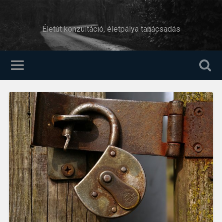
Életút konzultáció, életpálya tanácsadás