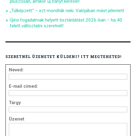
pluszosan, amikor új irányt keresel!
„Túlképzett.” – ezt mondták neki. Valójában mást jelentett
Újévi fogadalmak helyett tisztánlátást 2026-ban – ha 40
felett változtatni szeretnél!
SZERETNÉL ÜZENETET KÜLDENI? ITT MEGTEHETED!
Neved:
E-mail címed:
Tárgy
Üzenet