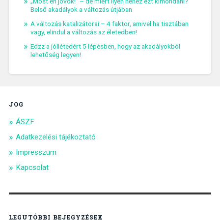
„Most én jövök!” – de miért ilyen nehéz ezt kimondani?
Belső akadályok a változás útjában
A változás katalizátorai – 4 faktor, amivel ha tisztában
vagy, elindul a változás az életedben!
Edzz a jóllétedért 5 lépésben, hogy az akadályokból
lehetőség legyen!
JOG
ÁSZF
Adatkezelési tájékoztató
Impresszum
Kapcsolat
LEGUTÓBBI BEJEGYZÉSEK