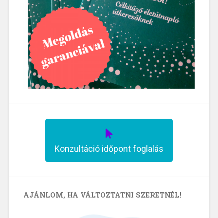
Konzultáció időpont foglalás
AJÁNLOM, HA VÁLTOZTATNI SZERETNÉL!