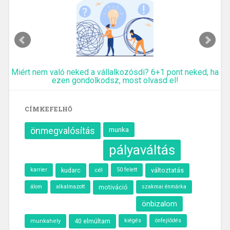
Miért nem való neked a vállalkozósdi? 6+1 pont neked, ha
ezen gondolkodsz, most olvasd el!
CÍMKEFELHŐ
önmegvalósítás
munka
pályaváltás
karrier
kudarc
cél
50 felett
változtatás
álom
alkalmazott
motiváció
szakmai énmárka
önbizalom
40 elmúltam
kiégés
önfejlődés
munkahely