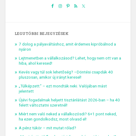
LEGUTÓBBI BEJEGYZÉSEK
7 dolog a pályaváltáshoz, amit érdemes kipróbálnod a
nyáron
Lejtmenetben a vállalkozásod? Lehet, hogy nem ott van a
hiba, ahol keresed!
Kevés vagy túl sok lehetőség? –Döntési csapdák 40
pluszosan, amikor új irányt keresel!
„Túlképzett.” – ezt mondták neki. Valójában mást
jelentett
Újévi fogadalmak helyett tisztánlátást 2026-ban – ha 40
felett változtatni szeretnél!
Miért nem való neked a vállalkozósdi? 6+1 pont neked,
ha ezen gondolkodsz, most olvasd el!
A pénz tükör – mit mutat rólad?