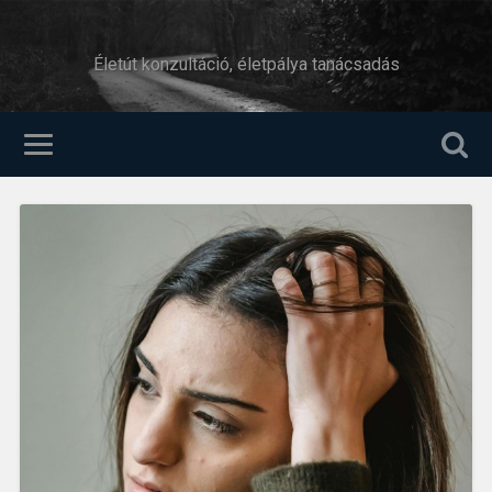
Életút konzultáció, életpálya tanácsadás