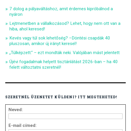
7 dolog a pályaváltáshoz, amit érdemes kipróbálnod a
nyáron
Lejtmenetben a vállalkozásod? Lehet, hogy nem ott van a
hiba, ahol keresed!
Kevés vagy túl sok lehetőség? –Döntési csapdák 40
pluszosan, amikor új irányt keresel!
„Túlképzett.” – ezt mondták neki. Valójában mást jelentett
Újévi fogadalmak helyett tisztánlátást 2026-ban – ha 40
felett változtatni szeretnél!
SZERETNÉL ÜZENETET KÜLDENI? ITT MEGTEHETED!
Neved:
E-mail címed: