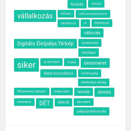
hivatás
intuíció
vállalkozás
kihívás
időmenedzsment
élethelyzet
vállalkozó
cv
változás
Digitális Életpálya Térkép
újrakezdés
mindset
siker
önismeret
új nézőpont
tudás
életút konzultáció
boldogság
életközépi válság
Wholeness módszer
önbecsülés
tanulás
döntés
eredmény
DÉT
életcél
akaraterő
pályaújratervezés