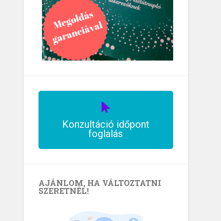
Konzultáció időpont
foglalás
AJÁNLOM, HA VÁLTOZTATNI
SZERETNÉL!
ó