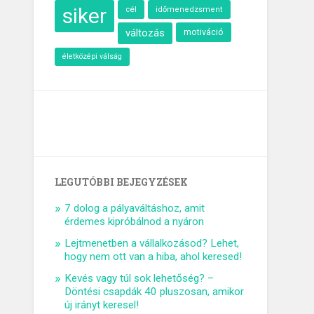
siker
cél
időmenedzsment
változás
motiváció
életközépi válság
LEGUTÓBBI BEJEGYZÉSEK
7 dolog a pályaváltáshoz, amit
érdemes kipróbálnod a nyáron
Lejtmenetben a vállalkozásod? Lehet,
hogy nem ott van a hiba, ahol keresed!
Kevés vagy túl sok lehetőség? –
Döntési csapdák 40 pluszosan, amikor
új irányt keresel!