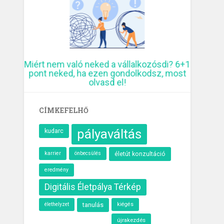
Miért nem való neked a vállalkozósdi? 6+1
10 krea
pont neked, ha ezen gondolkodsz, most
elmúl
olvasd el!
CÍMKEFELHŐ
pályaváltás
kudarc
karrier
önbecsülés
életút konzultáció
eredmény
Digitális Életpálya Térkép
élethelyzet
tanulás
kiégés
újrakezdés