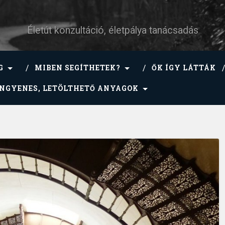
Életút konzultáció, életpálya tanácsadás
G
MIBEN SEGÍTHETEK?
ŐK ÍGY LÁTTÁK
INGYENES, LETÖLTHETŐ ANYAGOK