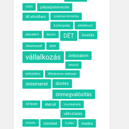
GYES
pályaújratervezés
40 elmúltam
szakmai énmárka
boldogság
vállalkozó
akaraterő
DÉT
hivatás
kaizen
alkalmazott
álom
vállalkozás
önbizalom
intuíció
önfejlődés
Wholeness módszer
önismeret
döntés
önmegvalósítás
50 felett
életcél
munkahely
változtatás
kihívás
munka
mindset
tudás