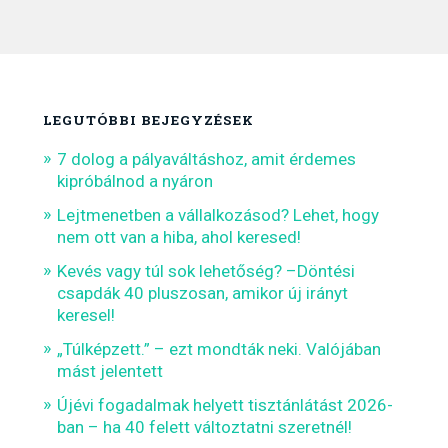
LEGUTÓBBI BEJEGYZÉSEK
7 dolog a pályaváltáshoz, amit érdemes
kipróbálnod a nyáron
Lejtmenetben a vállalkozásod? Lehet, hogy
nem ott van a hiba, ahol keresed!
Kevés vagy túl sok lehetőség? –Döntési
csapdák 40 pluszosan, amikor új irányt
keresel!
„Túlképzett.” – ezt mondták neki. Valójában
mást jelentett
Újévi fogadalmak helyett tisztánlátást 2026-
ban – ha 40 felett változtatni szeretnél!