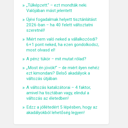
„Túlképzett.” – ezt mondták neki.
Valójában mást jelentett
Újévi fogadalmak helyett tisztánlátást
2026-ban – ha 40 felett változtatni
szeretnél!
Miért nem való neked a vállalkozósdi?
6+1 pont neked, ha ezen gondolkodsz,
most olvasd el!
A pénz tükör – mit mutat rólad?
„Most én jövök!” – de miért ilyen nehéz
ezt kimondani? Belső akadályok a
változás útjában
A változás katalizátorai – 4 faktor,
amivel ha tisztában vagy, elindul a
változás az életedben!
Edzz a jóllétedért 5 lépésben, hogy az
akadályokból lehetőség legyen!