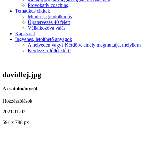
Provokatív coaching
Tematikus cikkek
Mindset, gondolkodás
Újratervezés 40 felett
Vállalkozóvá válás
Kapcsolat
Ingyenes, letölthető anyagok
A helyeden vagy? Kérdőív, amely megmutatja, melyik mu
Kérdezz a Jóllétedért!
davidfej.jpg
A csatolmányról
Hozzászólások
2021-11-02
591
x
788 px