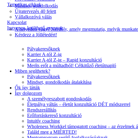
Tematikus cikkek
Mindset, gondolkodás
Újratervezés 40 felett
Vállalkozóvá válás
Kapcsolat
Ingyenes, letölthető anyagok
A helyeden vagy? Kérdőív, amely megmutatja, melyik munkater
Kérdezz a Jóllétedért!
Pályakeresőknek
Karrier A-tól Z-ig
Karrier A-tól Z-ig – Rapid konzultáció
Meríts erőt a múltadból! Célkitűző életútnapló
Miben segíthetek?
Pályakeresőknek
Mindset, gondolkodás átalakítása
Ők így látták
Így dolgozom
A személyreszabott gondoskodás
Életpálya váltás – életút konzultáció DÉT módszerrel
Rendszerállítás
Erőforráskereső konzultáció
Intuitív coaching
Wholeness Workkel támogatott coaching – az érzelmek á
Találd meg a MIÉRTED!
Mentorprogram segítő foglalkozásúaknak