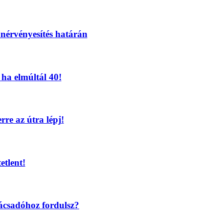
nérvényesítés határán
ha elmúltál 40!
re az útra lépj!
etlent!
ácsadóhoz fordulsz?