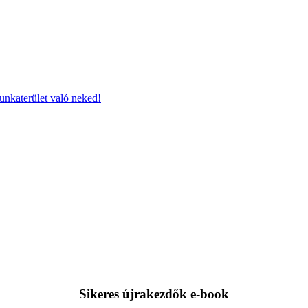
nkaterület való neked!
Sikeres újrakezdők e-book