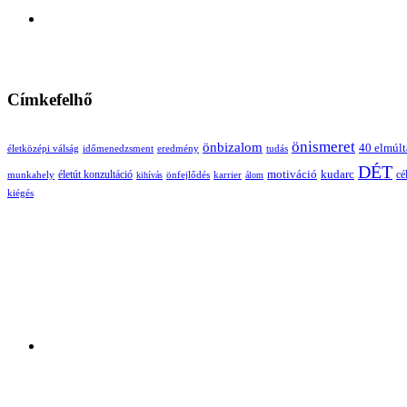
Címkefelhő
önismeret
önbizalom
40 elmúl
életközépi válság
időmenedzsment
eredmény
tudás
DÉT
életút konzultáció
motiváció
kudarc
munkahely
önfejlődés
karrier
cé
kihívás
álom
kiégés