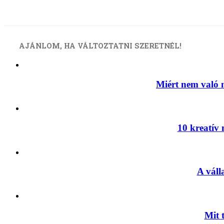
AJÁNLOM, HA VÁLTOZTATNI SZERETNÉL!
Miért nem való n
10 kreatív 
A váll
Mit 