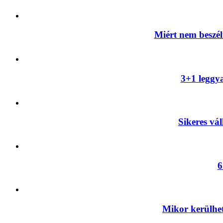
Miért nem beszél
3+1 leggya
Sikeres vál
6
Mikor kerülhet