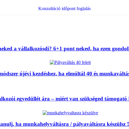
Konzultáció időpont foglalás
eked a vállalkozósdi? 6+1 pont neked, ha ezen gondolk
módszer újévi kezdéshez, ha elmúltál 40 és munkaváltá
alkozói egyedüllét ára – miért van szükséged támogató
tanulj, ha munkahelyváltásra / pályaváltásra készülsz 