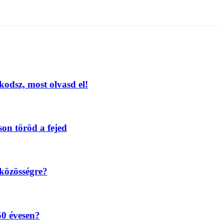
odsz, most olvasd el!
son töröd a fejed
 közösségre?
50 évesen?