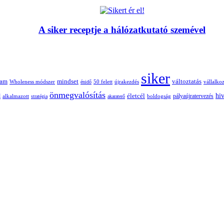
A siker receptje a hálózatkutató szemével
siker
mindset
tam
változtatás
Wholeness módszer
50 felett
újrakezdés
vállalko
énidő
önmegvalósítás
hiv
életcél
pályaújratervezés
l
alkalmazott
boldogság
stratégia
akaraterő