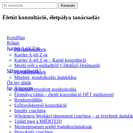
Életút konzultáció, életpálya tanácsadás
Kezdőlap
Rólam
Karrier A-tól Z-ig
Pályakeresőknek
Karrier A-tól Z-ig
Karrier A-tól Z-ig – Rapid konzultáció
Meríts erőt a múltadból! Célkitűző életútnapló
Miben segíthetek?
Pályakeresőknek
Mindset, gondolkodás átalakítása
Ők így látták
Így dolgozom
A személyreszabott gondoskodás
Életpálya váltás – életút konzultáció DÉT módszerrel
Rendszerállítás
Erőforráskereső konzultáció
Intuitív coaching
Wholeness Workkel támogatott coaching – az érzelmek átalakí
Találd meg a MIÉRTED!
Mentorprogram segítő foglalkozásúaknak
Provokatív coaching