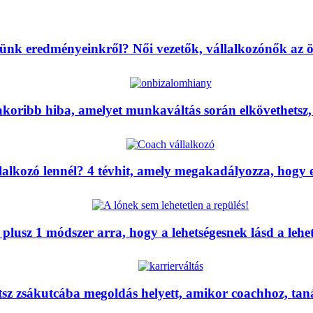
ünk eredményeinkről? Női vezetők, vállalkozónők az ö
koribb hiba, amelyet munkaváltás során elkövethetsz, 
lalkozó lennél? 4 tévhit, amely megakadályozza, hogy er
 plusz 1 módszer arra, hogy a lehetségesnek lásd a lehet
sz zsákutcába megoldás helyett, amikor coachhoz, tan