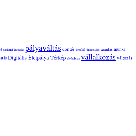
pályaváltás
döntés
munka
tanulás
zó
szakmai énmárka
intuíció
önbecsülés
vállalkozás
Digitális Életpálya Térkép
változás
atás
élethelyzet