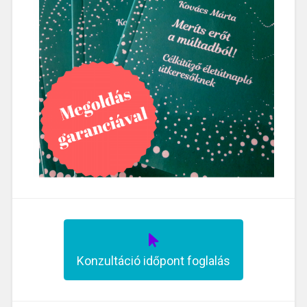
Konzultáció időpont foglalás