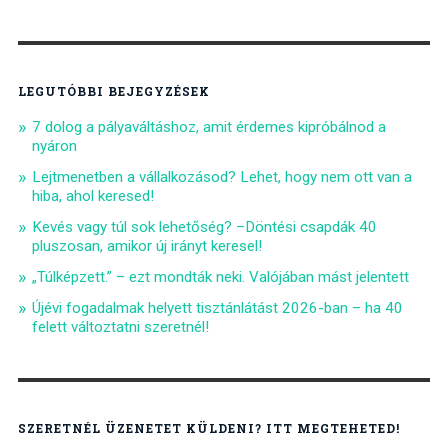
LEGUTÓBBI BEJEGYZÉSEK
7 dolog a pályaváltáshoz, amit érdemes kipróbálnod a
nyáron
Lejtmenetben a vállalkozásod? Lehet, hogy nem ott van a
hiba, ahol keresed!
Kevés vagy túl sok lehetőség? –Döntési csapdák 40
pluszosan, amikor új irányt keresel!
„Túlképzett.” – ezt mondták neki. Valójában mást jelentett
Újévi fogadalmak helyett tisztánlátást 2026-ban – ha 40
felett változtatni szeretnél!
SZERETNÉL ÜZENETET KÜLDENI? ITT MEGTEHETED!