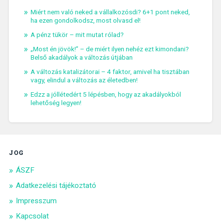
Miért nem való neked a vállalkozósdi? 6+1 pont neked,
ha ezen gondolkodsz, most olvasd el!
A pénz tükör – mit mutat rólad?
„Most én jövök!” – de miért ilyen nehéz ezt kimondani?
Belső akadályok a változás útjában
A változás katalizátorai – 4 faktor, amivel ha tisztában
vagy, elindul a változás az életedben!
Edzz a jóllétedért 5 lépésben, hogy az akadályokból
lehetőség legyen!
JOG
ÁSZF
Adatkezelési tájékoztató
Impresszum
Kapcsolat