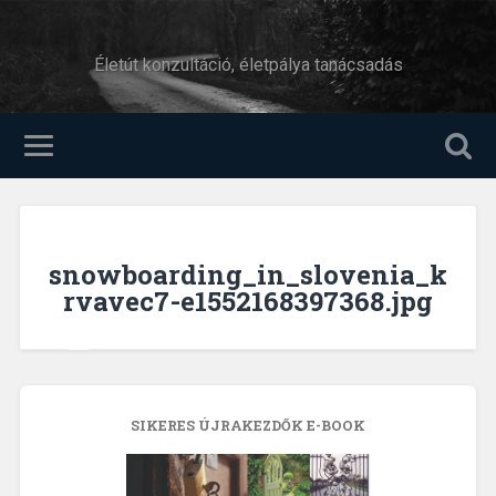
Életút konzultáció, életpálya tanácsadás
snowboarding_in_slovenia_k
rvavec7-e1552168397368.jpg
SIKERES ÚJRAKEZDŐK E-BOOK