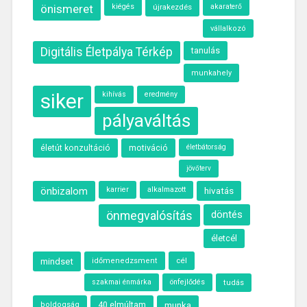
önismeret
kiégés
újrakezdés
akaraterő
vállalkozó
Digitális Életpálya Térkép
tanulás
munkahely
siker
kihívás
eredmény
pályaváltás
motiváció
életút konzultáció
életbátorság
jövőterv
önbizalom
karrier
alkalmazott
hivatás
önmegvalósítás
döntés
életcél
cél
mindset
időmenedzsment
szakmai énmárka
önfejlődés
tudás
40 elmúltam
munka
boldogság