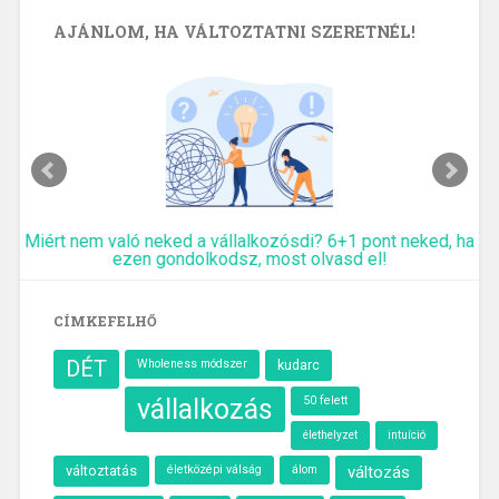
AJÁNLOM, HA VÁLTOZTATNI SZERETNÉL!
Miért nem való neked a vállalkozósdi? 6+1 pont neked, ha
ezen gondolkodsz, most olvasd el!
CÍMKEFELHŐ
DÉT
Wholeness módszer
kudarc
vállalkozás
50 felett
élethelyzet
intuíció
változtatás
életközépi válság
álom
változás