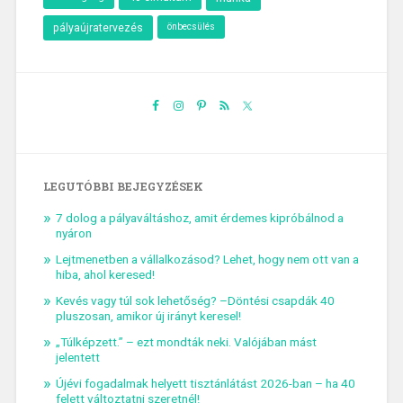
önbecsülés
pályaújratervezés
LEGUTÓBBI BEJEGYZÉSEK
7 dolog a pályaváltáshoz, amit érdemes kipróbálnod a
nyáron
Lejtmenetben a vállalkozásod? Lehet, hogy nem ott van a
hiba, ahol keresed!
Kevés vagy túl sok lehetőség? –Döntési csapdák 40
pluszosan, amikor új irányt keresel!
„Túlképzett.” – ezt mondták neki. Valójában mást
jelentett
Újévi fogadalmak helyett tisztánlátást 2026-ban – ha 40
felett változtatni szeretnél!