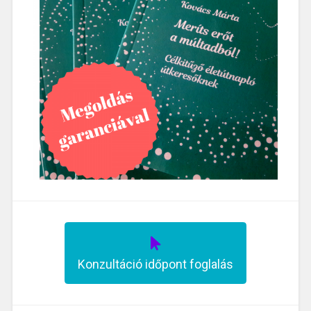
Konzultáció időpont foglalás