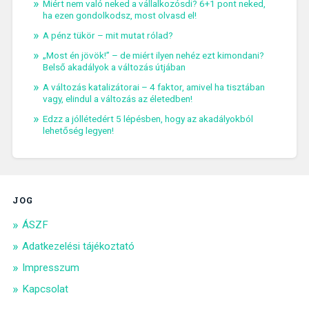
Miért nem való neked a vállalkozósdi? 6+1 pont neked,
ha ezen gondolkodsz, most olvasd el!
A pénz tükör – mit mutat rólad?
„Most én jövök!” – de miért ilyen nehéz ezt kimondani?
Belső akadályok a változás útjában
A változás katalizátorai – 4 faktor, amivel ha tisztában
vagy, elindul a változás az életedben!
Edzz a jóllétedért 5 lépésben, hogy az akadályokból
lehetőség legyen!
JOG
ÁSZF
Adatkezelési tájékoztató
Impresszum
Kapcsolat