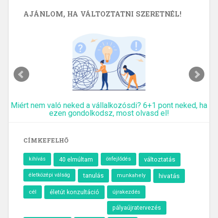
AJÁNLOM, HA VÁLTOZTATNI SZERETNÉL!
Miért nem való neked a vállalkozósdi? 6+1 pont neked, ha
ezen gondolkodsz, most olvasd el!
CÍMKEFELHŐ
kihívás
40 elmúltam
önfejlődés
változtatás
életközépi válság
tanulás
hivatás
munkahely
cél
újrakezdés
életút konzultáció
pályaújratervezés