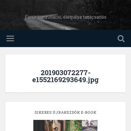
Életút konzultáció, életpálya tanácsadás
201903072277-
e1552169293649.jpg
SIKERES ÚJRAKEZDŐK E-BOOK