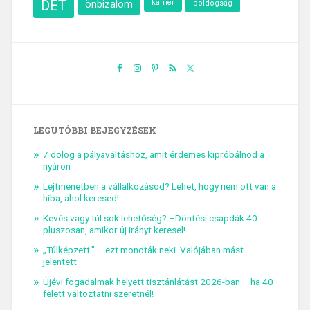
DÉT
önbizalom
karrier
boldogság
LEGUTÓBBI BEJEGYZÉSEK
7 dolog a pályaváltáshoz, amit érdemes kipróbálnod a
nyáron
Lejtmenetben a vállalkozásod? Lehet, hogy nem ott van a
hiba, ahol keresed!
Kevés vagy túl sok lehetőség? –Döntési csapdák 40
pluszosan, amikor új irányt keresel!
„Túlképzett.” – ezt mondták neki. Valójában mást
jelentett
Újévi fogadalmak helyett tisztánlátást 2026-ban – ha 40
felett változtatni szeretnél!