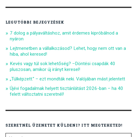
LEGUTÓBBI BEJEGYZÉSEK
7 dolog a pályaváltáshoz, amit érdemes kipróbálnod a
nyáron
Lejtmenetben a vállalkozásod? Lehet, hogy nem ott van a
hiba, ahol keresed!
Kevés vagy túl sok lehetőség? –Döntési csapdák 40
pluszosan, amikor új irányt keresel!
„Túlképzett.” – ezt mondták neki. Valójában mást jelentett
Újévi fogadalmak helyett tisztánlátást 2026-ban – ha 40
felett változtatni szeretnél!
SZERETNÉL ÜZENETET KÜLDENI? ITT MEGTEHETED!