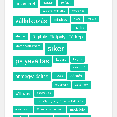
önismeret
50 felett
hiedelem
szakmai énmárka
élethelyzet
vállalkozás
álom
intuíció
mindset
munka
életcél
Digitális Életpálya Térkép
siker
időmenedzsment
pályaváltás
kudarc
kiégés
akaraterő
önmegvalósítás
döntés
tudás
eredmény
vállalkozó
változás
önbecsülés
személyiségintegrációs családállítás
alkalmazott
Wholeness módszer
motiváció