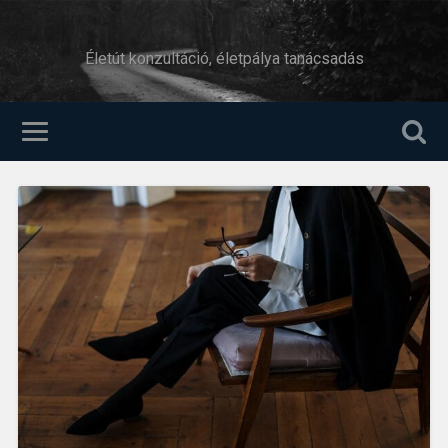
Életút konzultáció, életpálya tanácsadás