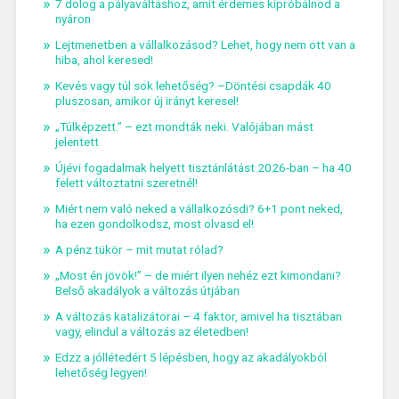
7 dolog a pályaváltáshoz, amit érdemes kipróbálnod a
nyáron
Lejtmenetben a vállalkozásod? Lehet, hogy nem ott van a
hiba, ahol keresed!
Kevés vagy túl sok lehetőség? –Döntési csapdák 40
pluszosan, amikor új irányt keresel!
„Túlképzett.” – ezt mondták neki. Valójában mást
jelentett
Újévi fogadalmak helyett tisztánlátást 2026-ban – ha 40
felett változtatni szeretnél!
Miért nem való neked a vállalkozósdi? 6+1 pont neked,
ha ezen gondolkodsz, most olvasd el!
A pénz tükör – mit mutat rólad?
„Most én jövök!” – de miért ilyen nehéz ezt kimondani?
Belső akadályok a változás útjában
A változás katalizátorai – 4 faktor, amivel ha tisztában
vagy, elindul a változás az életedben!
Edzz a jóllétedért 5 lépésben, hogy az akadályokból
lehetőség legyen!