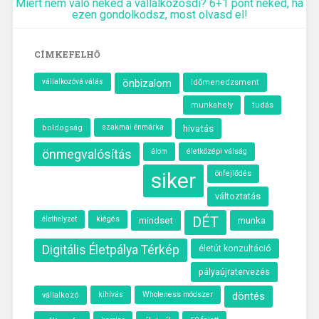
Miért nem való neked a vállalkozósdi? 6+1 pont neked, ha
ezen gondolkodsz, most olvasd el!
CÍMKEFELHŐ
önbizalom
vállalkozóvá válás
időmenedzsment
munkahely
tudás
szakmai énmárka
hivatás
boldogság
önmegvalósítás
álom
életközépi válság
siker
önfejlődés
változtatás
élethelyzet
kiégés
DÉT
munka
mindset
Digitális Életpálya Térkép
életút konzultáció
pályaújratervezés
kihívás
Wholeness módszer
döntés
vállalkozó