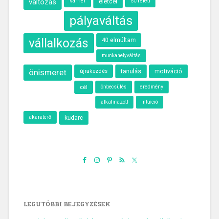
változás
karrier
életcél
50 felett
pályaváltás
vállalkozás
40 elmúltam
munkahelyváltás
önismeret
újrakezdés
tanulás
motiváció
cél
önbecsülés
eredmény
alkalmazott
intuíció
akaraterő
kudarc
LEGUTÓBBI BEJEGYZÉSEK