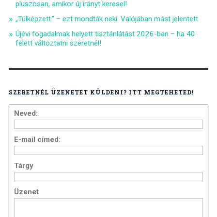
pluszosan, amikor új irányt keresel!
„Túlképzett.” – ezt mondták neki. Valójában mást jelentett
Újévi fogadalmak helyett tisztánlátást 2026-ban – ha 40
felett változtatni szeretnél!
SZERETNÉL ÜZENETET KÜLDENI? ITT MEGTEHETED!
Neved:
E-mail címed:
Tárgy
Üzenet