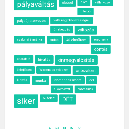
pályaváltás
életcél
álom
vállalkozó
intuíció
pályaújratervezés
Válts nagyobb sebességre!
újrakezdés
változás
szakmai énmárka
40 elmúltam
eredmény
tudás
döntés
akaraterő
hivatás
önmegvalósítás
önfejlődés
Wholeness módszer
önbizalom
kihívás
munka
cél
időmenedzsment
alkalmazott
önbecsülés
siker
50 felett
DÉT