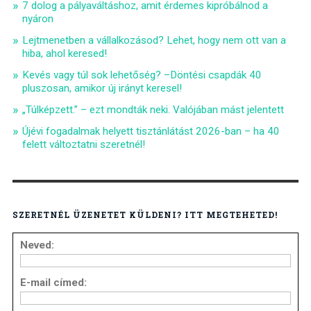
7 dolog a pályaváltáshoz, amit érdemes kipróbálnod a
nyáron
Lejtmenetben a vállalkozásod? Lehet, hogy nem ott van a
hiba, ahol keresed!
Kevés vagy túl sok lehetőség? –Döntési csapdák 40
pluszosan, amikor új irányt keresel!
„Túlképzett.” – ezt mondták neki. Valójában mást jelentett
Újévi fogadalmak helyett tisztánlátást 2026-ban – ha 40
felett változtatni szeretnél!
SZERETNÉL ÜZENETET KÜLDENI? ITT MEGTEHETED!
Neved:
E-mail címed: