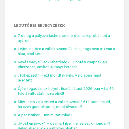
LEGUTÓBBI BEJEGYZÉSEK
7 dolog a pályaváltáshoz, amit érdemes kipróbálnod a
nyáron
Lejtmenetben a vállalkozásod? Lehet, hogy nem ott van a
hiba, ahol keresed!
Kevés vagy túl sok lehetőség? –Döntési csapdák 40
pluszosan, amikor új irányt keresel!
„Túlképzett.” – ezt mondták neki. Valójában mást
jelentett
Újévi fogadalmak helyett tisztánlátást 2026-ban – ha 40
felett változtatni szeretnél!
Miért nem való neked a vállalkozósdi? 6+1 pont neked,
ha ezen gondolkodsz, most olvasd el!
A pénz tükör – mit mutat rólad?
„Most én jövök!” – de miért ilyen nehéz ezt kimondani?
Belső akadályok a változás útjában