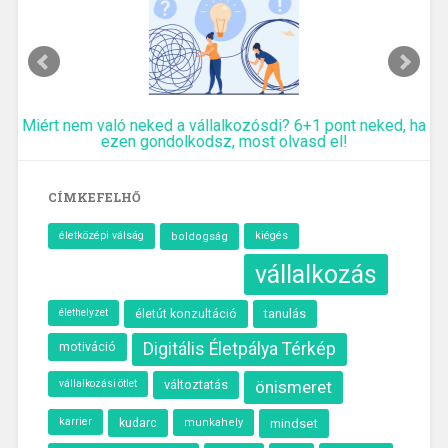
Miért nem való neked a vállalkozósdi? 6+1 pont neked, ha
ezen gondolkodsz, most olvasd el!
CÍMKEFELHŐ
életközépi válság
kiégés
boldogság
vállalkozás
élethelyzet
tanulás
életút konzultáció
motiváció
Digitális Életpálya Térkép
változtatás
önismeret
vállalkozási ötlet
karrier
kudarc
munkahely
mindset