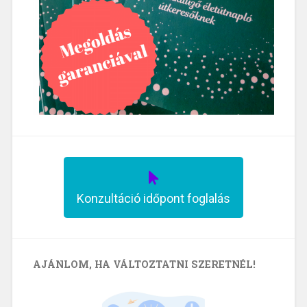
Konzultáció időpont foglalás
AJÁNLOM, HA VÁLTOZTATNI SZERETNÉL!