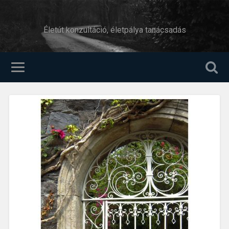
Életút konzultáció, életpálya tanácsadás