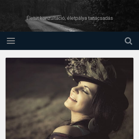
Életút konzultáció, életpálya tanácsadás