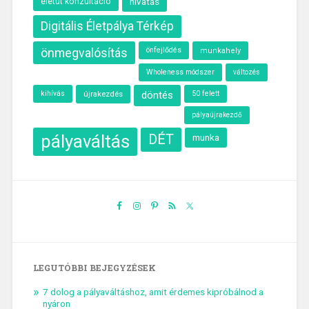
hivatás
életút konzultáció
Digitális Életpálya Térkép
önmegvalósítás
önfejlődés
munkahely
Wholeness módszer
változés
kihívás
újrakezdés
döntés
50 felett
pályaújrakezdő
pályaváltás
DÉT
munka
LEGUTÓBBI BEJEGYZÉSEK
7 dolog a pályaváltáshoz, amit érdemes kipróbálnod a
nyáron