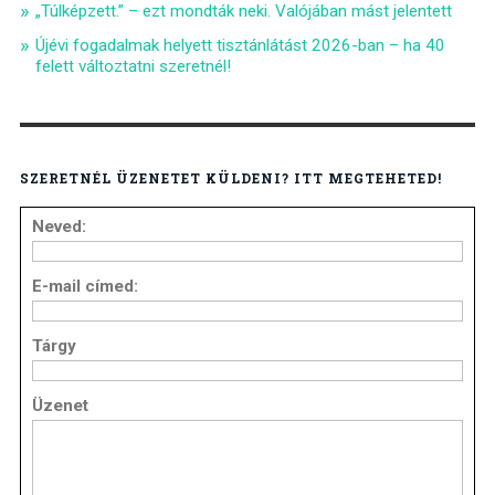
„Túlképzett.” – ezt mondták neki. Valójában mást jelentett
Újévi fogadalmak helyett tisztánlátást 2026-ban – ha 40
felett változtatni szeretnél!
SZERETNÉL ÜZENETET KÜLDENI? ITT MEGTEHETED!
Neved:
E-mail címed:
Tárgy
Üzenet