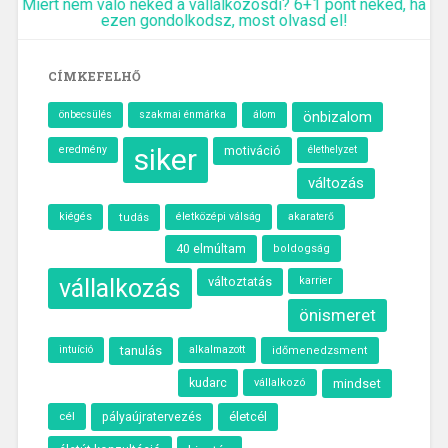
Miért nem való neked a vállalkozósdi? 6+1 pont neked, ha
ezen gondolkodsz, most olvasd el!
CÍMKEFELHŐ
önbecsülés
szakmai énmárka
álom
önbizalom
siker
eredmény
motiváció
élethelyzet
változás
kiégés
életközépi válság
akaraterő
tudás
40 elmúltam
boldogság
vállalkozás
változtatás
karrier
önismeret
intuíció
tanulás
alkalmazott
időmenedzsment
kudarc
vállalkozó
mindset
cél
életcél
pályaújratervezés