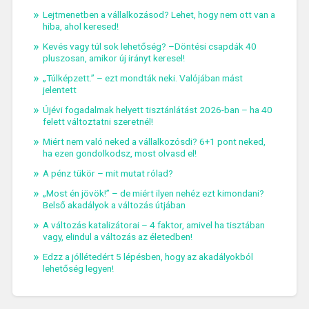
Lejtmenetben a vállalkozásod? Lehet, hogy nem ott van a
hiba, ahol keresed!
Kevés vagy túl sok lehetőség? –Döntési csapdák 40
pluszosan, amikor új irányt keresel!
„Túlképzett.” – ezt mondták neki. Valójában mást
jelentett
Újévi fogadalmak helyett tisztánlátást 2026-ban – ha 40
felett változtatni szeretnél!
Miért nem való neked a vállalkozósdi? 6+1 pont neked,
ha ezen gondolkodsz, most olvasd el!
A pénz tükör – mit mutat rólad?
„Most én jövök!” – de miért ilyen nehéz ezt kimondani?
Belső akadályok a változás útjában
A változás katalizátorai – 4 faktor, amivel ha tisztában
vagy, elindul a változás az életedben!
Edzz a jóllétedért 5 lépésben, hogy az akadályokból
lehetőség legyen!