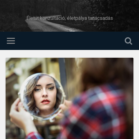
Életút konzultáció, életpálya tanácsadás