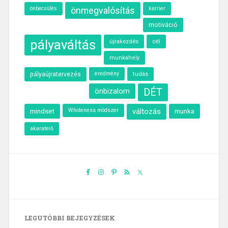
önbecsülés
önmegvalósítás
karrier
motiváció
pályaváltás
újrakezdés
cél
munkahely
eredmény
pályaújratervezés
tudás
önbizalom
DÉT
Wholeness módszer
változás
munka
mindset
akaraterő
LEGUTÓBBI BEJEGYZÉSEK