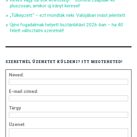
Kevés vagy túl sok lehetőség? –Döntési csapdák 40
pluszosan, amikor új irányt keresel!
„Túlképzett.” – ezt mondták neki. Valójában mást jelentett
Újévi fogadalmak helyett tisztánlátást 2026-ban – ha 40
felett változtatni szeretnél!
SZERETNÉL ÜZENETET KÜLDENI? ITT MEGTEHETED!
Neved:
E-mail címed:
Tárgy
Üzenet