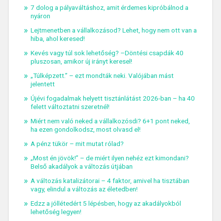
7 dolog a pályaváltáshoz, amit érdemes kipróbálnod a
nyáron
Lejtmenetben a vállalkozásod? Lehet, hogy nem ott van a
hiba, ahol keresed!
Kevés vagy túl sok lehetőség? –Döntési csapdák 40
pluszosan, amikor új irányt keresel!
„Túlképzett.” – ezt mondták neki. Valójában mást
jelentett
Újévi fogadalmak helyett tisztánlátást 2026-ban – ha 40
felett változtatni szeretnél!
Miért nem való neked a vállalkozósdi? 6+1 pont neked,
ha ezen gondolkodsz, most olvasd el!
A pénz tükör – mit mutat rólad?
„Most én jövök!” – de miért ilyen nehéz ezt kimondani?
Belső akadályok a változás útjában
A változás katalizátorai – 4 faktor, amivel ha tisztában
vagy, elindul a változás az életedben!
Edzz a jóllétedért 5 lépésben, hogy az akadályokból
lehetőség legyen!