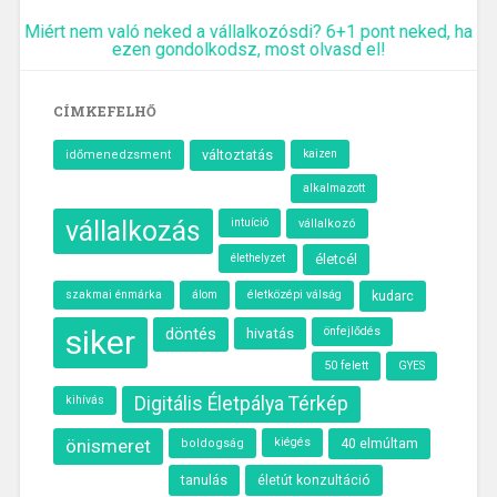
Miért nem való neked a vállalkozósdi? 6+1 pont neked, ha
ezen gondolkodsz, most olvasd el!
CÍMKEFELHŐ
változtatás
időmenedzsment
kaizen
alkalmazott
vállalkozás
intuíció
vállalkozó
élethelyzet
életcél
szakmai énmárka
álom
életközépi válság
kudarc
siker
döntés
hivatás
önfejlődés
50 felett
GYES
kihívás
Digitális Életpálya Térkép
önismeret
kiégés
40 elmúltam
boldogság
tanulás
életút konzultáció