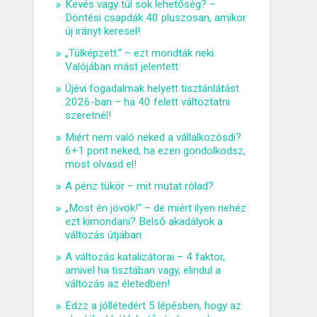
Kevés vagy túl sok lehetőség? –
Döntési csapdák 40 pluszosan, amikor
új irányt keresel!
„Túlképzett.” – ezt mondták neki.
Valójában mást jelentett
Újévi fogadalmak helyett tisztánlátást
2026-ban – ha 40 felett változtatni
szeretnél!
Miért nem való neked a vállalkozósdi?
6+1 pont neked, ha ezen gondolkodsz,
most olvasd el!
A pénz tükör – mit mutat rólad?
„Most én jövök!” – de miért ilyen nehéz
ezt kimondani? Belső akadályok a
változás útjában
A változás katalizátorai – 4 faktor,
amivel ha tisztában vagy, elindul a
változás az életedben!
Edzz a jóllétedért 5 lépésben, hogy az