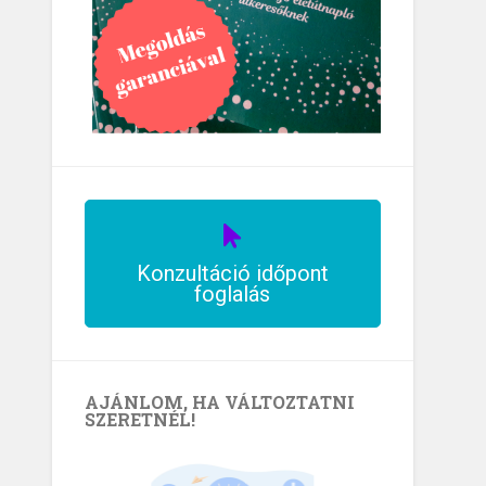
Konzultáció időpont
foglalás
AJÁNLOM, HA VÁLTOZTATNI
SZERETNÉL!