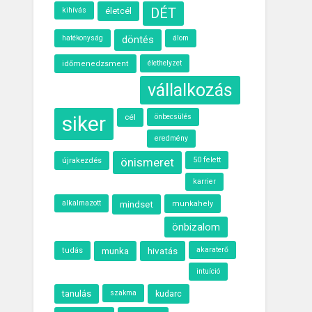
kihívás
életcél
DÉT
döntés
álom
hatékonyság
élethelyzet
időmenedzsment
vállalkozás
siker
cél
önbecsülés
eredmény
újrakezdés
önismeret
50 felett
karrier
alkalmazott
mindset
munkahely
önbizalom
munka
hivatás
akaraterő
tudás
intuíció
tanulás
kudarc
szakma