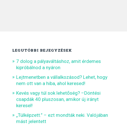
LEGUTÓBBI BEJEGYZÉSEK
7 dolog a pályaváltáshoz, amit érdemes
kipróbálnod a nyáron
Lejtmenetben a vállalkozásod? Lehet, hogy
nem ott van a hiba, ahol keresed!
Kevés vagy túl sok lehetőség? –Döntési
csapdák 40 pluszosan, amikor új irányt
keresel!
„Túlképzett.” – ezt mondták neki. Valójában
mást jelentett