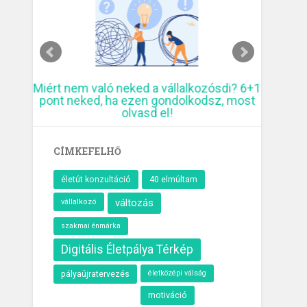
ó
Miért nem való neked a vállalkozósdi? 6+1
10 krea
pont neked, ha ezen gondolkodsz, most
elmúl
olvasd el!
CÍMKEFELHŐ
40 elmúltam
életút konzultáció
változás
vállalkozó
szakmai énmárka
Digitális Életpálya Térkép
életközépi válság
pályaújratervezés
motiváció