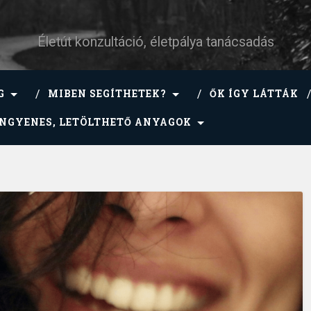
Életút konzultáció, életpálya tanácsadás
G
MIBEN SEGÍTHETEK?
ŐK ÍGY LÁTTÁK
INGYENES, LETÖLTHETŐ ANYAGOK