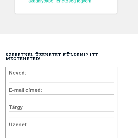
akadályokból lehetőség legyen!
SZERETNÉL ÜZENETET KÜLDENI? ITT
MEGTEHETED!
Neved:
E-mail címed:
Tárgy
Üzenet