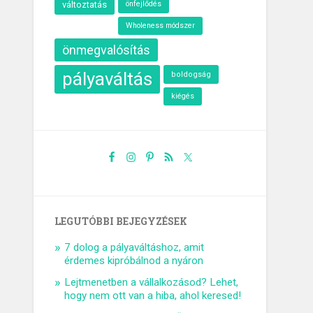
változtatás
önfejlődés
Wholeness módszer
önmegvalósítás
pályaváltás
boldogság
kiégés
LEGUTÓBBI BEJEGYZÉSEK
7 dolog a pályaváltáshoz, amit
érdemes kipróbálnod a nyáron
Lejtmenetben a vállalkozásod? Lehet,
hogy nem ott van a hiba, ahol keresed!