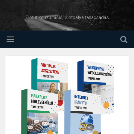
Életút konzultáció, életpálya tanácsadás