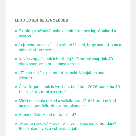
LEGUTÓBBI BEJEGYZÉSEK
7 dolog a pályaváltáshoz, amit érdemes kipróbálnod a
nyáron
Lejtmenetben a vállalkozásod? Lehet, hogy nem ott van a
hiba, ahol keresed!
Kevés vagy túl sok lehetőség? –Döntési csapdák 40
pluszosan, amikor új irányt keresel!
„Túlképzett.” – ezt mondták neki. Valójában mást
jelentett
Újévi fogadalmak helyett tisztánlátást 2026-ban – ha 40
felett változtatni szeretnél!
Miért nem való neked a vállalkozósdi? 6+1 pont neked,
ha ezen gondolkodsz, most olvasd el!
A pénz tükör – mit mutat rólad?
„Most én jövök!” – de miért ilyen nehéz ezt kimondani?
Belső akadályok a változás útjában