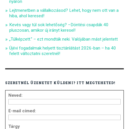
nyáron
Lejtmenetben a vállalkozásod? Lehet, hogy nem ott van a
hiba, ahol keresed!
Kevés vagy túl sok lehetőség? –Döntési csapdák 40
pluszosan, amikor új irányt keresel!
„Túlképzett.” – ezt mondták neki. Valójában mást jelentett
Újévi fogadalmak helyett tisztánlátást 2026-ban – ha 40
felett változtatni szeretnél!
SZERETNÉL ÜZENETET KÜLDENI? ITT MEGTEHETED!
Neved:
E-mail címed:
Tárgy