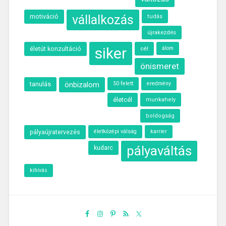
motiváció
vállalkozás
tudás
újrakezdés
siker
cél
álom
életút konzultáció
önismeret
tanulás
önbizalom
50 felett
eredmény
életcél
munkahely
boldogság
életközépi válság
karrier
pályaújratervezés
pályaváltás
kudarc
kihívás