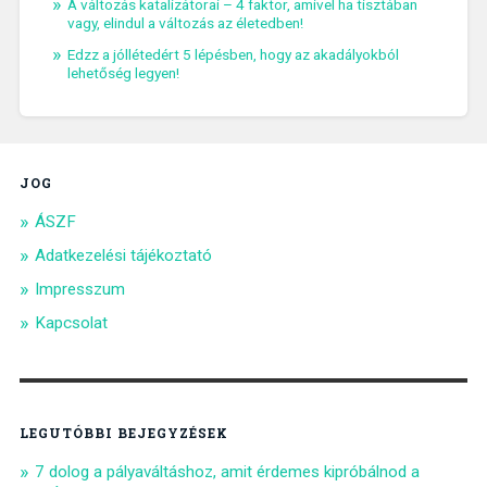
A változás katalizátorai – 4 faktor, amivel ha tisztában
vagy, elindul a változás az életedben!
Edzz a jóllétedért 5 lépésben, hogy az akadályokból
lehetőség legyen!
JOG
ÁSZF
Adatkezelési tájékoztató
Impresszum
Kapcsolat
LEGUTÓBBI BEJEGYZÉSEK
7 dolog a pályaváltáshoz, amit érdemes kipróbálnod a