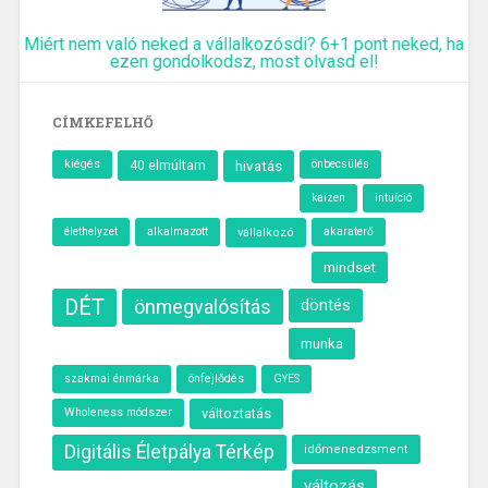
Miért nem való neked a vállalkozósdi? 6+1 pont neked, ha
ezen gondolkodsz, most olvasd el!
CÍMKEFELHŐ
kiégés
40 elmúltam
hivatás
önbecsülés
intuíció
kaizen
élethelyzet
alkalmazott
akaraterő
vállalkozó
mindset
DÉT
önmegvalósítás
döntés
munka
szakmai énmárka
önfejlődés
GYES
Wholeness módszer
változtatás
Digitális Életpálya Térkép
időmenedzsment
változás