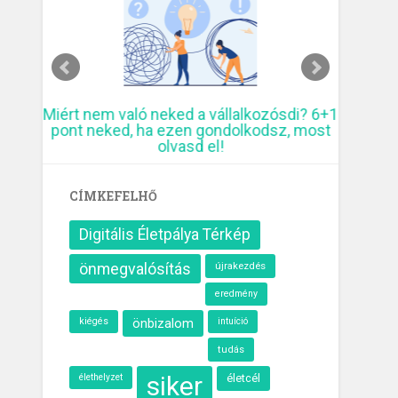
ó
Miért nem való neked a vállalkozósdi? 6+1
10 krea
pont neked, ha ezen gondolkodsz, most
elmúl
olvasd el!
CÍMKEFELHŐ
Digitális Életpálya Térkép
önmegvalósítás
újrakezdés
eredmény
kiégés
önbizalom
intuíció
tudás
siker
élethelyzet
életcél