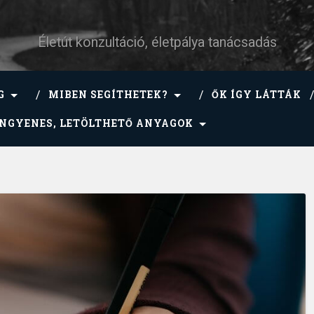
Életút konzultáció, életpálya tanácsadás
G
MIBEN SEGÍTHETEK?
ŐK ÍGY LÁTTÁK
INGYENES, LETÖLTHETŐ ANYAGOK