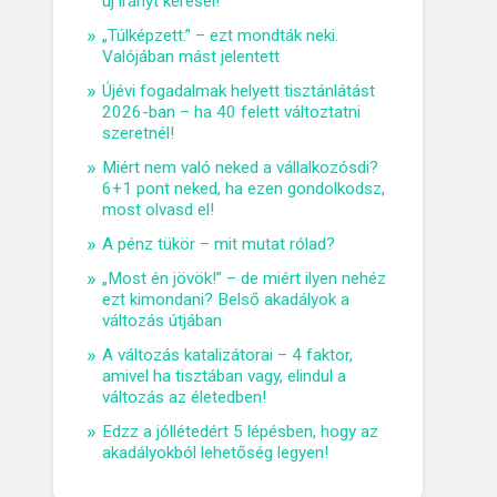
új irányt keresel!
„Túlképzett.” – ezt mondták neki.
Valójában mást jelentett
Újévi fogadalmak helyett tisztánlátást
2026-ban – ha 40 felett változtatni
szeretnél!
Miért nem való neked a vállalkozósdi?
6+1 pont neked, ha ezen gondolkodsz,
most olvasd el!
A pénz tükör – mit mutat rólad?
„Most én jövök!” – de miért ilyen nehéz
ezt kimondani? Belső akadályok a
változás útjában
A változás katalizátorai – 4 faktor,
amivel ha tisztában vagy, elindul a
változás az életedben!
Edzz a jóllétedért 5 lépésben, hogy az
akadályokból lehetőség legyen!