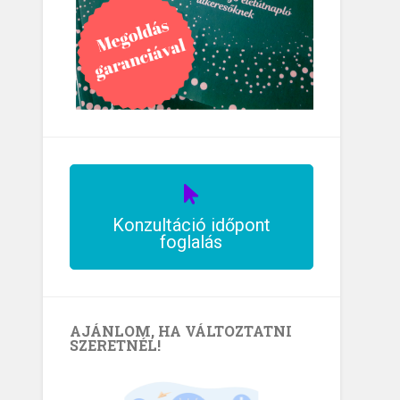
Konzultáció időpont
foglalás
AJÁNLOM, HA VÁLTOZTATNI
SZERETNÉL!