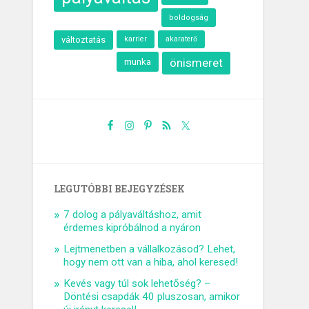
boldogság
változtatás
karrier
akaraterő
munka
önismeret
LEGUTÓBBI BEJEGYZÉSEK
7 dolog a pályaváltáshoz, amit
érdemes kipróbálnod a nyáron
Lejtmenetben a vállalkozásod? Lehet,
hogy nem ott van a hiba, ahol keresed!
Kevés vagy túl sok lehetőség? –
Döntési csapdák 40 pluszosan, amikor