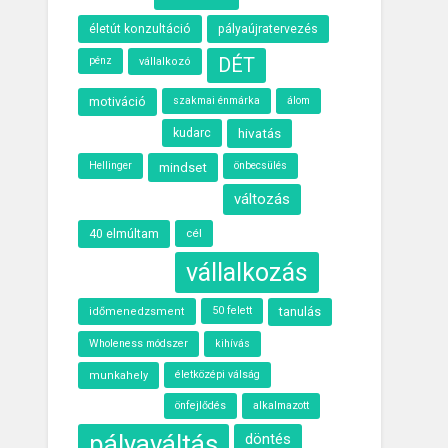
életút konzultáció
pályaújratervezés
DÉT
pénz
vállalkozó
motiváció
szakmai énmárka
álom
kudarc
hivatás
önbecsülés
Hellinger
mindset
változás
40 elmúltam
cél
vállalkozás
50 felett
tanulás
időmenedzsment
Wholeness módszer
kihívás
életközépi válság
munkahely
önfejlődés
alkalmazott
pályaváltás
döntés