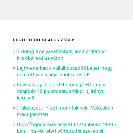
LEGUTÓBBI BEJEGYZÉSEK
7 dolog a pályaváltáshoz, amit érdemes
kipróbálnod a nyáron
Lejtmenetben a vállalkozásod? Lehet, hogy
nem ott van a hiba, ahol keresed!
Kevés vagy túl sok lehetőség? –Döntési
csapdák 40 pluszosan, amikor új irányt
keresel!
„Túlképzett.” – ezt mondták neki. Valójában
mást jelentett
Újévi fogadalmak helyett tisztánlátást 2026-
ban – ha 40 felett változtatni szeretnél!