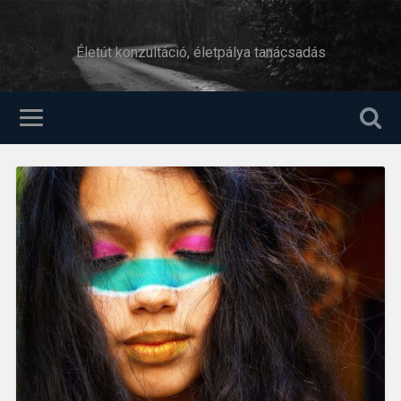
Életút konzultáció, életpálya tanácsadás