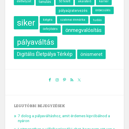
élethelyzet
tanulás
50 felett
akaraterő
karrier
önbecsülés
pályaújratervezés
siker
kiégés
szakmai énmárka
tudás
önfejlődés
önmegvalósítás
pályaváltás
Digitális Életpálya Térkép
önismeret
LEGUTÓBBI BEJEGYZÉSEK
7 dolog a pályaváltáshoz, amit érdemes kipróbálnod a
nyáron