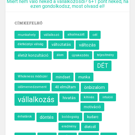
Miért nem való neked a vállalkozósdi? 6+1 pont neked, ha
ezen gondolkodsz, most olvasd el!
CÍMKEFELHŐ
alkalmazott
cél
munkahely
vállalkozó
életközépi válság
változtatás
változás
álom
újrakezdés
életút konzultáció
teljesítmény
DÉT
Wholeness módszer
munka
mindset
40 elmúltam
önbizalom
időmenedzsment
vállalkozás
hivatás
kihívás
intuíció
motiváció
döntés
kudarc
énhatárok
boldogság
eredmény
életcél