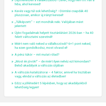
Lejtmenetben a vállalkozásod? Lehet, hogy nem ott van a
hiba, ahol keresed!
Kevés vagy túl sok lehetőség? –Döntési csapdák 40
pluszosan, amikor új irányt keresel!
„Túlképzett.” – ezt mondták neki. Valójában mást
jelentett
Újévi fogadalmak helyett tisztánlátást 2026-ban – ha 40
felett változtatni szeretnél!
Miért nem való neked a vállalkozósdi? 6+1 pont neked,
ha ezen gondolkodsz, most olvasd el!
A pénz tükör – mit mutat rólad?
„Most én jövök!” – de miért ilyen nehéz ezt kimondani?
Belső akadályok a változás útjában
A változás katalizátorai – 4 faktor, amivel ha tisztában
vagy, elindul a változás az életedben!
Edzz a jóllétedért 5 lépésben, hogy az akadályokból
lehetőség legyen!