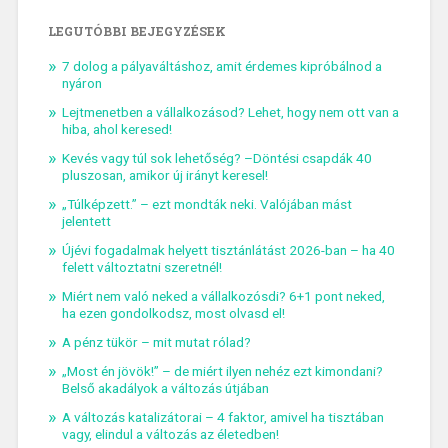
LEGUTÓBBI BEJEGYZÉSEK
7 dolog a pályaváltáshoz, amit érdemes kipróbálnod a
nyáron
Lejtmenetben a vállalkozásod? Lehet, hogy nem ott van a
hiba, ahol keresed!
Kevés vagy túl sok lehetőség? –Döntési csapdák 40
pluszosan, amikor új irányt keresel!
„Túlképzett.” – ezt mondták neki. Valójában mást
jelentett
Újévi fogadalmak helyett tisztánlátást 2026-ban – ha 40
felett változtatni szeretnél!
Miért nem való neked a vállalkozósdi? 6+1 pont neked,
ha ezen gondolkodsz, most olvasd el!
A pénz tükör – mit mutat rólad?
„Most én jövök!” – de miért ilyen nehéz ezt kimondani?
Belső akadályok a változás útjában
A változás katalizátorai – 4 faktor, amivel ha tisztában
vagy, elindul a változás az életedben!