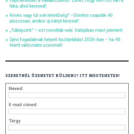
Lejtmenetben a vállalkozásod? Lehet, hogy nem ott van a
hiba, ahol keresed!
Kevés vagy túl sok lehetőség? –Döntési csapdák 40
pluszosan, amikor új irányt keresel!
„Túlképzett.” – ezt mondták neki. Valójában mást jelentett
Újévi fogadalmak helyett tisztánlátást 2026-ban – ha 40
felett változtatni szeretnél!
SZERETNÉL ÜZENETET KÜLDENI? ITT MEGTEHETED!
Neved:
E-mail címed:
Tárgy