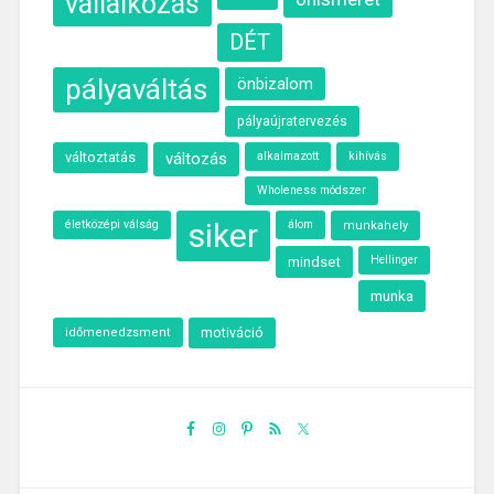
vállalkozás
DÉT
pályaváltás
önbizalom
pályaújratervezés
változtatás
változás
alkalmazott
kihívás
Wholeness módszer
siker
életközépi válság
álom
munkahely
mindset
Hellinger
munka
motiváció
időmenedzsment