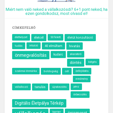
Miért nem való neked a vállalkozósdi? 6+1 pont neked, ha
ezen gondolkodsz, most olvasd el!
CÍMKEFELHŐ
élethelyzet
életcél
50 felett
életút konzultáció
intuíció
40 elmúltam
hivatás
tudás
önmegvalósítás
kudarc
akaraterő
döntés
kiégés
szakmai énmárka
cél
önfejlődés
boldogság
eredmény
tanulás
újrakezdés
vállalkozó
pénz
önbecsülés
Digitális Életpálya Térkép
karrier
önismeret