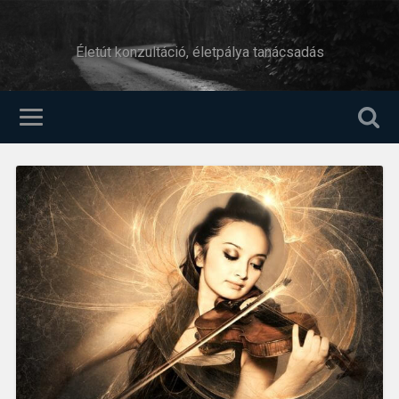
Életút konzultáció, életpálya tanácsadás