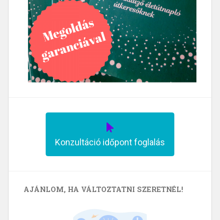
Konzultáció időpont foglalás
AJÁNLOM, HA VÁLTOZTATNI SZERETNÉL!