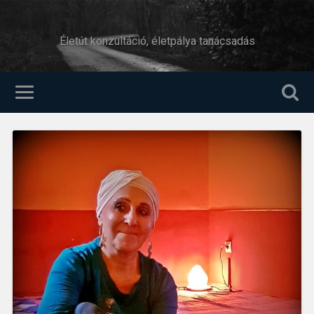
Életút konzultáció, életpálya tanácsadás