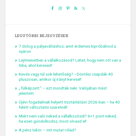
LEGUTÓBBI BEJEGYZÉSEK
7 dolog a pályaváltáshoz, amit érdemes kipróbálnod a
nyáron
Lejtmenetben a vállalkozásod? Lehet, hogy nem ott van a
hiba, ahol keresed!
Kevés vagy túl sok lehetőség? –Döntési csapdák 40
pluszosan, amikor új irányt keresel!
„Túlképzett.” – ezt mondták neki. Valójában mást
jelentett
Újévi fogadalmak helyett tisztánlátást 2026-ban – ha 40
felett változtatni szeretnél!
Miért nem való neked a vállalkozósdi? 6+1 pont neked,
ha ezen gondolkodsz, most olvasd el!
A pénz tükör – mit mutat rólad?