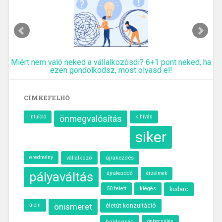
Miért nem való neked a vállalkozósdi? 6+1 pont neked, ha
ezen gondolkodsz, most olvasd el!
CÍMKEFELHŐ
intuíció
önmegvalósítás
kihívás
siker
eredmény
újrakezdés
vállalkozó
pályaváltás
újrakezddő
érzelmek
50 felett
kiégés
kudarc
álom
önismeret
életút konzultáció
önbecsülés
boldogság