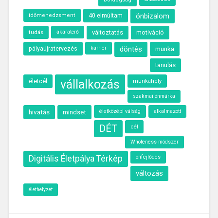
40 elmúltam
önbizalom
időmenedzsment
akaraterő
változtatás
motiváció
tudás
karrier
döntés
munka
pályaújratervezés
tanulás
életcél
vállalkozás
munkahely
szakmai énmárka
hivatás
életközépi válság
alkalmazott
mindset
DÉT
cél
Wholeness módszer
Digitális Életpálya Térkép
önfejlődés
változás
élethelyzet