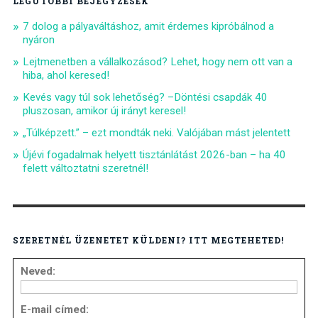
LEGUTÓBBI BEJEGYZÉSEK
7 dolog a pályaváltáshoz, amit érdemes kipróbálnod a
nyáron
Lejtmenetben a vállalkozásod? Lehet, hogy nem ott van a
hiba, ahol keresed!
Kevés vagy túl sok lehetőség? –Döntési csapdák 40
pluszosan, amikor új irányt keresel!
„Túlképzett.” – ezt mondták neki. Valójában mást jelentett
Újévi fogadalmak helyett tisztánlátást 2026-ban – ha 40
felett változtatni szeretnél!
SZERETNÉL ÜZENETET KÜLDENI? ITT MEGTEHETED!
Neved:
E-mail címed: