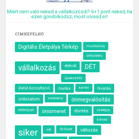
Miért nem való neked a vállalkozósdi? 6+1 pont neked, ha
ezen gondolkodsz, most olvasd el!
CÍMKEFELHŐ
Digitális Életpálya Térkép
munkahely
önfejlődés
vállalkozás
életcél
DÉT
újrakezdés
munka
karrier
hivatás
életút konzultáció
önbizalom
eredmény
önmegvalósítás
élethelyzet
önismeret
döntés
stratégia
kihívás
siker
cél
50 felett
változás