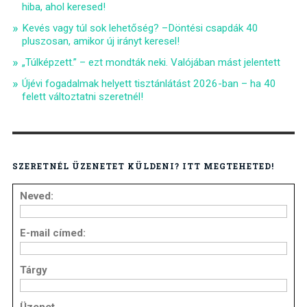
hiba, ahol keresed!
Kevés vagy túl sok lehetőség? –Döntési csapdák 40
pluszosan, amikor új irányt keresel!
„Túlképzett.” – ezt mondták neki. Valójában mást jelentett
Újévi fogadalmak helyett tisztánlátást 2026-ban – ha 40
felett változtatni szeretnél!
SZERETNÉL ÜZENETET KÜLDENI? ITT MEGTEHETED!
Neved:
E-mail címed:
Tárgy
Üzenet