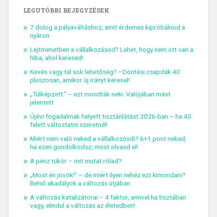
LEGUTÓBBI BEJEGYZÉSEK
7 dolog a pályaváltáshoz, amit érdemes kipróbálnod a
nyáron
Lejtmenetben a vállalkozásod? Lehet, hogy nem ott van a
hiba, ahol keresed!
Kevés vagy túl sok lehetőség? –Döntési csapdák 40
pluszosan, amikor új irányt keresel!
„Túlképzett.” – ezt mondták neki. Valójában mást
jelentett
Újévi fogadalmak helyett tisztánlátást 2026-ban – ha 40
felett változtatni szeretnél!
Miért nem való neked a vállalkozósdi? 6+1 pont neked,
ha ezen gondolkodsz, most olvasd el!
A pénz tükör – mit mutat rólad?
„Most én jövök!” – de miért ilyen nehéz ezt kimondani?
Belső akadályok a változás útjában
A változás katalizátorai – 4 faktor, amivel ha tisztában
vagy, elindul a változás az életedben!