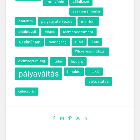
motiváció
vállalkozó
szakmai énmárka
akaraterő
pályaújratervezés
mindset
alkalmazott
kiégés
időmenedzsment
40 elmúltam
álom
boldogság
énidő
Wholeness módszer
életközépi válság
kudarc
tudás
pályaváltás
tanulás
intuíció
változtatás
önbecsülés