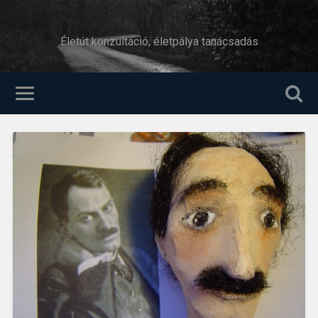
Életút konzultáció, életpálya tanácsadás