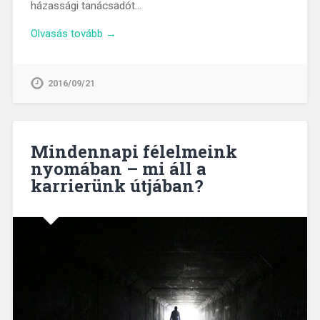
házassági tanácsadót…
Olvasás tovább →
2016/09/21
Mindennapi félelmeink
nyomában – mi áll a
karrierünk útjában?