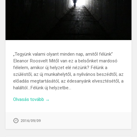
„Tegyünk valami olyant minden nap, amitől félünk”
Eleanor Roosvelt Mitől van ez a belsőnket mardosó
félelem, amikor új helyzet elé nézünk? Félünk a
szüléstől, az új munkahelytől, a nyilvános beszédtől, az
előadás megtartásától, az édesanyánk elvesztésétől, a
haláltól…Félünk új helyzetbe…
Olvasás tovább →
2016/09/09