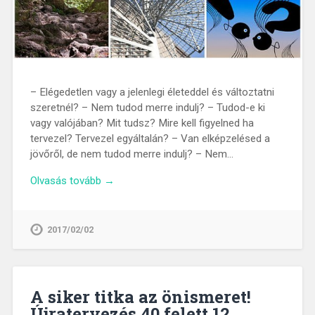
– Elégedetlen vagy a jelenlegi életeddel és változtatni
szeretnél? – Nem tudod merre indulj? – Tudod-e ki
vagy valójában? Mit tudsz? Mire kell figyelned ha
tervezel? Tervezel egyáltalán? – Van elképzelésed a
jövőről, de nem tudod merre indulj? – Nem…
Olvasás tovább →
2017/02/02
A siker titka az önismeret!
Újratervezés 40 felett 12.