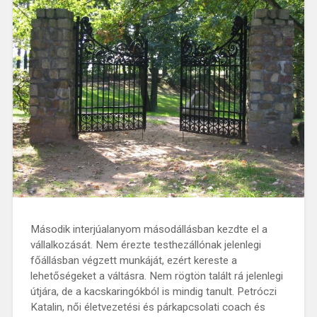
Második interjúalanyom másodállásban kezdte el a
vállalkozását. Nem érezte testhezállónak jelenlegi
főállásban végzett munkáját, ezért kereste a
lehetőségeket a váltásra. Nem rögtön talált rá jelenlegi
útjára, de a kacskaringókból is mindig tanult. Petróczi
Katalin, női életvezetési és párkapcsolati coach és