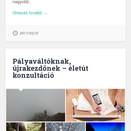
nagyobb…
Olvasás tovább →
2017/02/21
Pályaváltóknak,
újrakezdőnek – életút
konzultáció