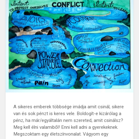
A sikeres emberek többsége imádja amit csinál, sikere
van és sok pénzt is keres vele. Boldogít-e kizárólag a
pénz, ha már/egyáltalán nem szereted, amit csinálsz?
Meg kell élni valamiből! Enni kell adni a gyerekeknek.
Megszoktam egy életszínvonalat. Vágyom egy