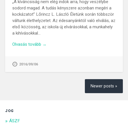
„A kíváncsiság nem elég indok arra, hogy veszélybe
sodord magad. A tudás kényszere azonban megéri a
kockázatot” Lőrincz L. László Életünk során többször
váltunk élethelyzetet. Az édesanyánktól való elválás, az
első közösség, az iskola új elvárásokkal, a munkahely
a kihívásokkal…
Olvasás tovább →
2016/09/06
Newer posts »
JOG
ÁSZF