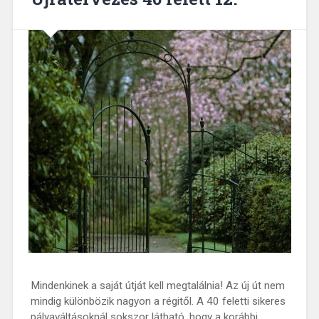
Mindenkinek a saját útját kell megtalálnia! Az új út nem
mindig különbözik nagyon a régitől. A 40 feletti sikeres
pályaváltásoknál sokszor látható, hogy a korábbi