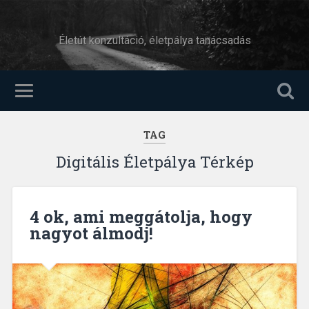
Életút konzultáció, életpálya tanácsadás
TAG
Digitális Életpálya Térkép
4 ok, ami meggátolja, hogy
nagyot álmodj!