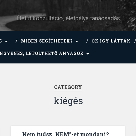
Életút konzultáció, életpálya tanácsadás
G
MIBEN SEGÍTHETEK?
ŐK ÍGY LÁTTÁK
INGYENES, LETÖLTHETŐ ANYAGOK
CATEGORY
kiégés
Nem tudsz „NEM”-et mondani?