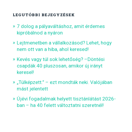
LEGUTÓBBI BEJEGYZÉSEK
7 dolog a pályaváltáshoz, amit érdemes
kipróbálnod a nyáron
Lejtmenetben a vállalkozásod? Lehet, hogy
nem ott van a hiba, ahol keresed!
Kevés vagy túl sok lehetőség? –Döntési
csapdák 40 pluszosan, amikor új irányt
keresel!
„Túlképzett.” – ezt mondták neki. Valójában
mást jelentett
Újévi fogadalmak helyett tisztánlátást 2026-
ban – ha 40 felett változtatni szeretnél!