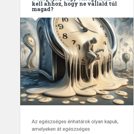
kell ahhoz, hogy ne vállald túl
magad?
Az egészséges énhatárok olyan kapuk,
amelyeken át egészséges