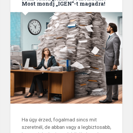
Most mondj „IGEN”-t magadra!
Ha úgy érzed, fogalmad sincs mit
szeretnél, de abban vagy a legbiztosabb,