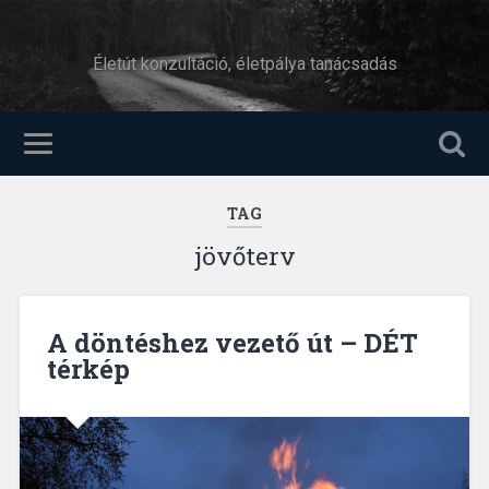
Életút konzultáció, életpálya tanácsadás
TAG
jövőterv
A döntéshez vezető út – DÉT
térkép