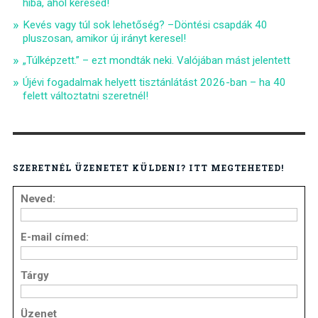
hiba, ahol keresed!
Kevés vagy túl sok lehetőség? –Döntési csapdák 40
pluszosan, amikor új irányt keresel!
„Túlképzett.” – ezt mondták neki. Valójában mást jelentett
Újévi fogadalmak helyett tisztánlátást 2026-ban – ha 40
felett változtatni szeretnél!
SZERETNÉL ÜZENETET KÜLDENI? ITT MEGTEHETED!
Neved:
E-mail címed:
Tárgy
Üzenet