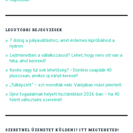
LEGUTÓBBI BEJEGYZÉSEK
7 dolog a pályaváltáshoz, amit érdemes kipróbálnod a
nyáron
Lejtmenetben a vállalkozásod? Lehet, hogy nem ott van a
hiba, ahol keresed!
Kevés vagy túl sok lehetőség? –Döntési csapdák 40
pluszosan, amikor új irányt keresel!
„Túlképzett.” – ezt mondták neki. Valójában mást jelentett
Újévi fogadalmak helyett tisztánlátást 2026-ban – ha 40
felett változtatni szeretnél!
SZERETNÉL ÜZENETET KÜLDENI? ITT MEGTEHETED!