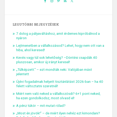
LEGUTÓBBI BEJEGYZÉSEK
7 dolog a pályaváltáshoz, amit érdemes kipróbálnod a
nyáron
Lejtmenetben a vállalkozásod? Lehet, hogy nem ott van a
hiba, ahol keresed!
Kevés vagy túl sok lehetőség? –Döntési csapdák 40
pluszosan, amikor új irányt keresel!
„Túlképzett.” – ezt mondták neki. Valójában mást
jelentett
Újévi fogadalmak helyett tisztánlátást 2026-ban – ha 40
felett változtatni szeretnél!
Miért nem való neked a vállalkozósdi? 6+1 pont neked,
ha ezen gondolkodsz, most olvasd el!
A pénz tükör – mit mutat rólad?
„Most én jövök!” – de miért ilyen nehéz ezt kimondani?