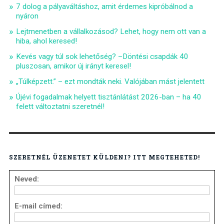
7 dolog a pályaváltáshoz, amit érdemes kipróbálnod a
nyáron
Lejtmenetben a vállalkozásod? Lehet, hogy nem ott van a
hiba, ahol keresed!
Kevés vagy túl sok lehetőség? –Döntési csapdák 40
pluszosan, amikor új irányt keresel!
„Túlképzett.” – ezt mondták neki. Valójában mást jelentett
Újévi fogadalmak helyett tisztánlátást 2026-ban – ha 40
felett változtatni szeretnél!
SZERETNÉL ÜZENETET KÜLDENI? ITT MEGTEHETED!
Neved:
E-mail címed: