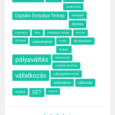
újrakezdés
Digitális Életpálya Térkép
mindset
döntés
eredmény
álom
életközépi válság
kihívás
50 felett
önismeret
40 elmúltam
tudás
kudarc
pályaváltás
alkalmazott
szakmai énmárka
vállalkozás
pályaújratervezés
önbizalom
változás
munka
DÉT
intuíció