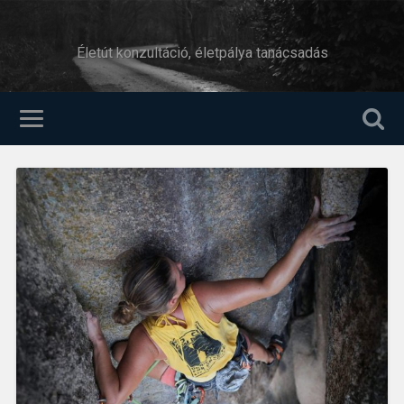
Életút konzultáció, életpálya tanácsadás