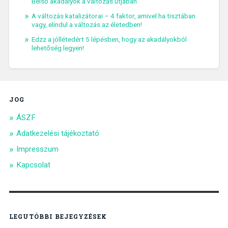
Belső akadályok a változás útjában
A változás katalizátorai – 4 faktor, amivel ha tisztában
vagy, elindul a változás az életedben!
Edzz a jóllétedért 5 lépésben, hogy az akadályokból
lehetőség legyen!
JOG
ÁSZF
Adatkezelési tájékoztató
Impresszum
Kapcsolat
LEGUTÓBBI BEJEGYZÉSEK