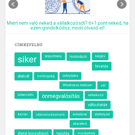
Miért nem való neked a vállalkozósdi? 6+1 pont neked, ha
ezen gondolkodsz, most olvasd el!
CÍMKEFELHŐ
siker
motiváció
kiégés
teljesítmény
hivatás
életcél
önfejlődés
boldogság
Wholeness módszer
cél
önbecsülés
önmegvalósítás
vállalkozó
változtatás
karrier
élethelyzet
időmenedzsment
énhatárok
akaraterő
tanulás
életút konzultáció
munkahely